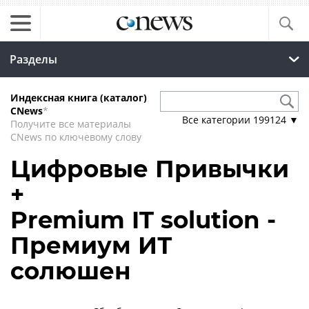
Разделы
Индексная книга (каталог)
CNews
*
Все категории
199124
▼
Получите все материалы
CNews по ключевому слову
Цифровые Привычки
+
Premium IT solution -
Премиум ИТ
солюшен