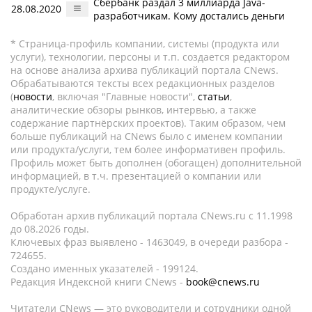
Сбербанк раздал 3 миллиарда Java-
28.08.2020
разработчикам. Кому достались деньги
* Страница-профиль компании, системы (продукта или
услуги), технологии, персоны и т.п. создается редактором
на основе анализа архива публикаций портала CNews.
Обрабатываются тексты всех редакционных разделов
(
новости
, включая "Главные новости",
статьи
,
аналитические обзоры рынков, интервью, а также
содержание партнёрских проектов). Таким образом, чем
больше публикаций на CNews было с именем компании
или продукта/услуги, тем более информативен профиль.
Профиль может быть дополнен (обогащен) дополнительной
информацией, в т.ч. презентацией о компании или
продукте/услуге.
Обработан архив публикаций портала CNews.ru c 11.1998
до 08.2026 годы.
Ключевых фраз выявлено - 1463049, в очереди разбора -
724655.
Создано именных указателей - 199124.
Редакция Индексной книги CNews -
book@cnews.ru
Читатели CNews — это руководители и сотрудники одной