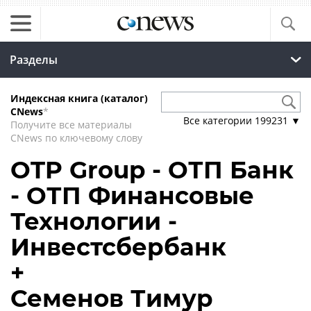
Разделы
Индексная книга (каталог)
CNews
*
Все категории
199231
▼
Получите все материалы
CNews по ключевому слову
OTP Group - ОТП Банк
- ОТП Финансовые
Технологии -
Инвестсбербанк
+
Семенов Тимур