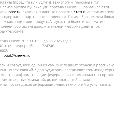
темы (продукта или услуги), технологии, персоны и т.п.
 анализа архива публикаций портала CNews. Обрабатываются
ов (
новости
, включая "Главные новости",
статьи
, аналитически
е содержание партнёрских проектов). Таким образом, чем боль
нем компании или продукта/услуги, тем более информативен
полнен (обогащен) дополнительной информацией, в т.ч.
дукте/услуге.
ала CNews.ru c 11.1998 до 08.2026 годы.
0, в очереди разбора - 724746.
9002.
 -
book@cnews.ru
ели и сотрудники одной из самых успешных отраслей российск
онных технологий. Ядро аудитории составляют топ-менеджеры
таментов информатизации федеральных и региональных орган
 промышленных компаний, розничных сетей, а также
аний-поставщиков информационных технологий и услуг связи.