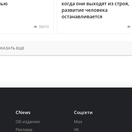
нью
когда они выходят из строя,
развитие человека
останавливается
36010
КАЗАТЬ ЕЩЕ
CNews
Соцсети
Об издании
Max
Реклама
VK