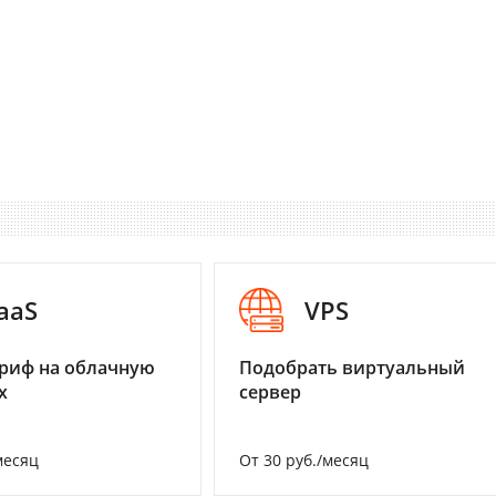
aaS
VPS
риф на облачную
Подобрать виртуальный
х
сервер
месяц
От 30 руб./месяц