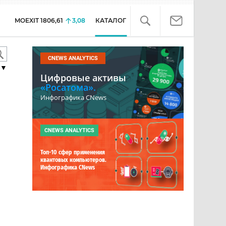
MOEXIT
1806,61
3,08
КАТАЛОГ
CNEWS ANALYTICS
▼
Цифровые активы
«Росатома».
Инфографика CNews
CNEWS ANALYTICS
Топ-10 сфер применения
квантовых компьютеров.
Инфографика CNews