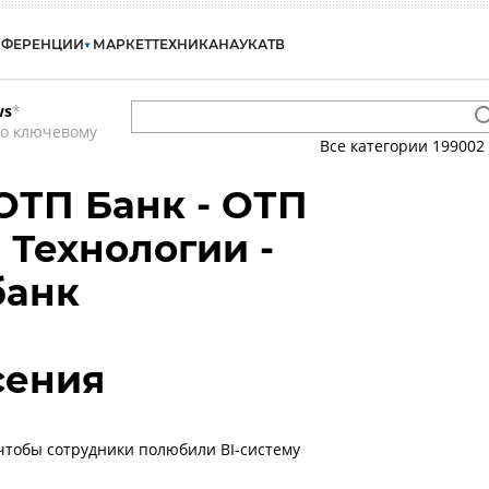
НФЕРЕНЦИИ
МАРКЕТ
ТЕХНИКА
НАУКА
ТВ
ws
*
по ключевому
Все категории
199002
 ОТП Банк - ОТП
Технологии -
банк
сения
 чтобы сотрудники полюбили BI-систему