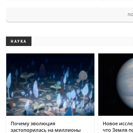
ПО
НАУКА
Почему эволюция
Новое иссле
застопорилась на миллионы
что Земля п