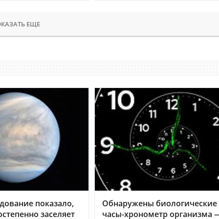
КАЗАТЬ ЕЩЕ
дование показало,
Обнаружены биологические
остепенно заселяет
часы-хронометр организма 