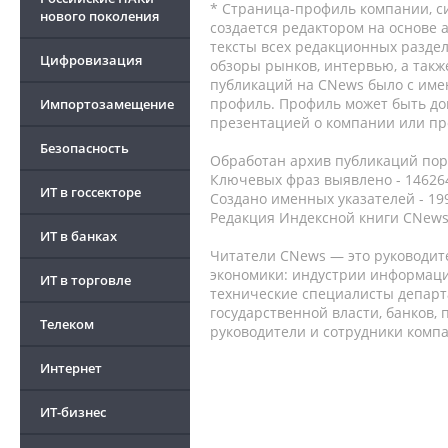
* Страница-профиль компании, сис
нового поколения
создается редактором на основе
тексты всех редакционных раздел
Цифровизация
обзоры рынков, интервью, а такж
публикаций на CNews было с име
профиль. Профиль может быть до
Импортозамещение
презентацией о компании или про
Безопасность
Обработан архив публикаций порт
Ключевых фраз выявлено - 146264
ИТ в госсекторе
Создано именных указателей - 19
Редакция Индексной книги CNews
ИТ в банках
Читатели CNews — это руководит
экономики: индустрии информаци
ИТ в торговле
технические специалисты депар
государственной власти, банков,
Телеком
руководители и сотрудники комп
Интернет
ИТ-бизнес