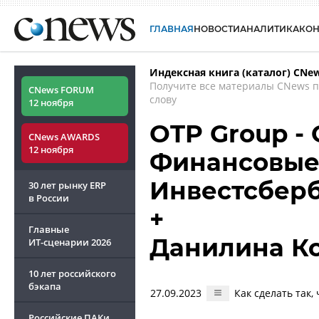
ГЛАВНАЯ
НОВОСТИ
АНАЛИТИКА
КО
Индексная книга (каталог) CNe
Получите все материалы CNews 
CNews FORUM
слову
12 ноября
OTP Group -
CNews AWARDS
12 ноября
Финансовые 
Инвестсбер
30 лет рынку ERP
в России
+
Главные
Данилина К
ИТ-сценарии
2026
10 лет российского
бэкапа
27.09.2023
Как сделать так,
Российские ПАКи