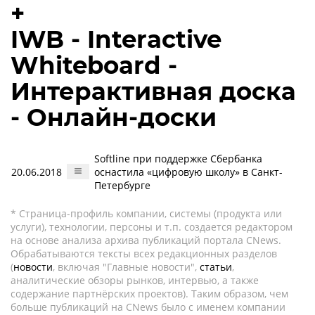
+
IWB - Interactive
Whiteboard -
Интерактивная доска
- Онлайн-доски
Softline при поддержке Сбербанка
20.06.2018
оснастила «цифровую школу» в Санкт-
Петербурге
* Страница-профиль компании, системы (продукта или
услуги), технологии, персоны и т.п. создается редактором
на основе анализа архива публикаций портала CNews.
Обрабатываются тексты всех редакционных разделов
(
новости
, включая "Главные новости",
статьи
,
аналитические обзоры рынков, интервью, а также
содержание партнёрских проектов). Таким образом, чем
больше публикаций на CNews было с именем компании