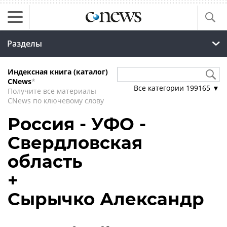
Разделы
Индексная книга (каталог)
CNews
*
Все категории
199165
▼
Получите все материалы
CNews по ключевому слову
Россия - УФО -
Свердловская
область
+
Сырычко Александр