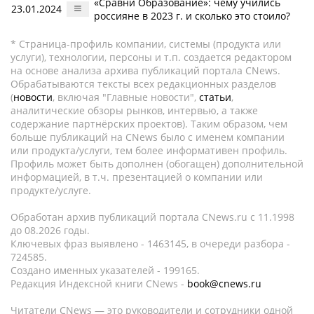
«Сравни Образование»: чему учились
23.01.2024
россияне в 2023 г. и сколько это стоило?
* Страница-профиль компании, системы (продукта или
услуги), технологии, персоны и т.п. создается редактором
на основе анализа архива публикаций портала CNews.
Обрабатываются тексты всех редакционных разделов
(
новости
, включая "Главные новости",
статьи
,
аналитические обзоры рынков, интервью, а также
содержание партнёрских проектов). Таким образом, чем
больше публикаций на CNews было с именем компании
или продукта/услуги, тем более информативен профиль.
Профиль может быть дополнен (обогащен) дополнительной
информацией, в т.ч. презентацией о компании или
продукте/услуге.
Обработан архив публикаций портала CNews.ru c 11.1998
до 08.2026 годы.
Ключевых фраз выявлено - 1463145, в очереди разбора -
724585.
Создано именных указателей - 199165.
Редакция Индексной книги CNews -
book@cnews.ru
Читатели CNews — это руководители и сотрудники одной