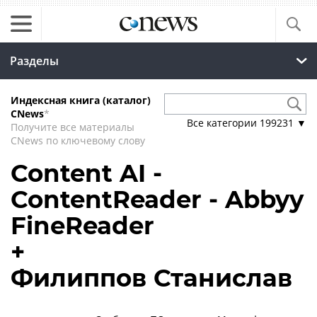
Разделы
Индексная книга (каталог)
CNews
*
Все категории
199231
▼
Получите все материалы
CNews по ключевому слову
Content AI -
ContentReader - Abbyy
FineReader
+
Филиппов Станислав