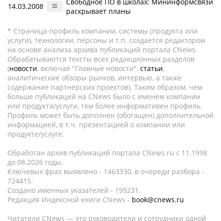
Свободное ПО в школах: Мининформсвязи
14.03.2008
раскрывает планы
* Страница-профиль компании, системы (продукта или
услуги), технологии, персоны и т.п. создается редактором
на основе анализа архива публикаций портала CNews.
Обрабатываются тексты всех редакционных разделов
(
новости
, включая "Главные новости",
статьи
,
аналитические обзоры рынков, интервью, а также
содержание партнёрских проектов). Таким образом, чем
больше публикаций на CNews было с именем компании
или продукта/услуги, тем более информативен профиль.
Профиль может быть дополнен (обогащен) дополнительной
информацией, в т.ч. презентацией о компании или
продукте/услуге.
Обработан архив публикаций портала CNews.ru c 11.1998
до 08.2026 годы.
Ключевых фраз выявлено - 1463330, в очереди разбора -
724415.
Создано именных указателей - 199231.
Редакция Индексной книги CNews -
book@cnews.ru
Читатели CNews — это руководители и сотрудники одной