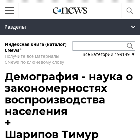
Разделы
Индексная книга (каталог)
CNews
*
Все категории
199149
▼
Получите все материалы
CNews по ключевому слову
Демография - наука о
закономерностях
воспроизводства
населения
+
Шарипов Тимур