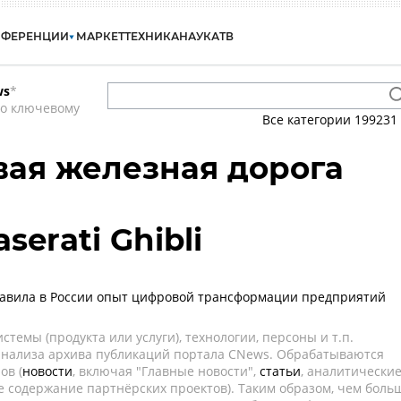
НФЕРЕНЦИИ
МАРКЕТ
ТЕХНИКА
НАУКА
ТВ
ws
*
по ключевому
Все категории
199231
ая железная дорога
aserati Ghibli
тавила в России опыт цифровой трансформации предприятий
темы (продукта или услуги), технологии, персоны и т.п.
 анализа архива публикаций портала CNews. Обрабатываются
ов (
новости
, включая "Главные новости",
статьи
, аналитически
е содержание партнёрских проектов). Таким образом, чем боль