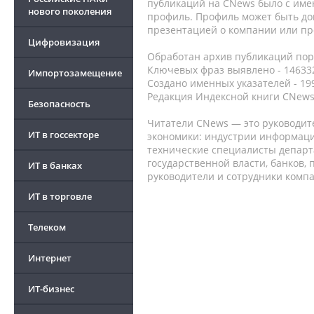
публикаций на CNews было с име
нового поколения
профиль. Профиль может быть до
презентацией о компании или про
Цифровизация
Обработан архив публикаций порт
Ключевых фраз выявлено - 146332
Импортозамещение
Создано именных указателей - 19
Редакция Индексной книги CNews
Безопасность
Читатели CNews — это руководит
ИТ в госсекторе
экономики: индустрии информаци
технические специалисты депар
государственной власти, банков,
ИТ в банках
руководители и сотрудники комп
ИТ в торговле
Телеком
Интернет
ИТ-бизнес