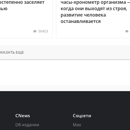
остепенно заселяет
часы-хронометр организма 
нью
когда они выходят из строя,
развитие человека
останавливается
36403
КАЗАТЬ ЕЩЕ
CNews
Соцсети
Об издании
Max