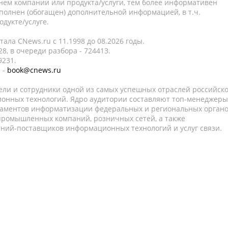
нем компании или продукта/услуги, тем более информативен
полнен (обогащен) дополнительной информацией, в т.ч.
дукте/услуге.
ала CNews.ru c 11.1998 до 08.2026 годы.
8, в очереди разбора - 724413.
9231.
 -
book@cnews.ru
ели и сотрудники одной из самых успешных отраслей российск
онных технологий. Ядро аудитории составляют топ-менеджеры
таментов информатизации федеральных и региональных орган
 промышленных компаний, розничных сетей, а также
аний-поставщиков информационных технологий и услуг связи.