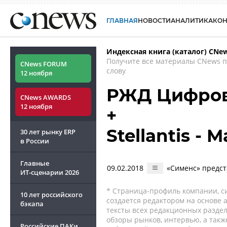
ГЛАВНАЯ
НОВОСТИ
АНАЛИТИКА
КО
Индексная книга (каталог) CNe
Получите все материалы CNews 
CNews FORUM
слову
12 ноября
РЖД Цифров
CNews AWARDS
12 ноября
+
Stellantis - M
30 лет рынку ERP
в России
Главные
09.02.2018
«Сименс» предс
ИТ-сценарии
2026
* Страница-профиль компании, сис
10 лет российского
создается редактором на основе
бэкапа
тексты всех редакционных раздел
обзоры рынков, интервью, а такж
Российские ПАКи