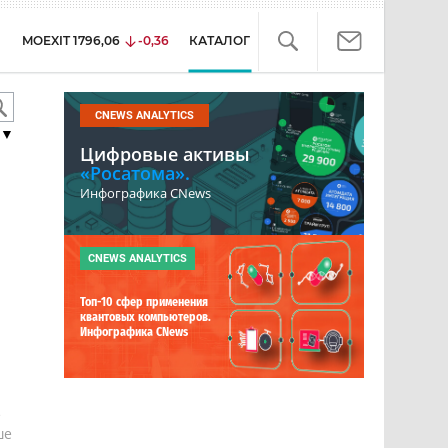
MOEXIT
1796,06
-0,36
КАТАЛОГ
CNEWS ANALYTICS
▼
Цифровые активы
«Росатома».
Инфографика CNews
CNEWS ANALYTICS
Топ-10 сфер применения
квантовых компьютеров.
Инфографика CNews
е
ше