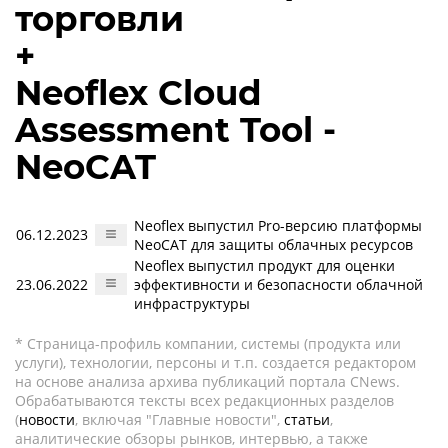
торговли
+
Neoflex Cloud
Assessment Tool -
NeoCAT
Neofleх выпустил Pro-версию платформы
06.12.2023
NeoCAT для защиты облачных ресурсов
Neoflex выпустил продукт для оценки
23.06.2022
эффективности и безопасности облачной
инфраструктуры
* Страница-профиль компании, системы (продукта или
услуги), технологии, персоны и т.п. создается редактором
на основе анализа архива публикаций портала CNews.
Обрабатываются тексты всех редакционных разделов
(
новости
, включая "Главные новости",
статьи
,
аналитические обзоры рынков, интервью, а также