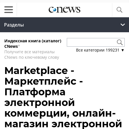
Разделы
Индексная книга (каталог)
CNews
*
Все категории
199231
▼
Получите все материалы
CNews по ключевому слову
Marketplace -
Маркетплейс -
Платформа
электронной
коммерции, онлайн-
магазин электронной