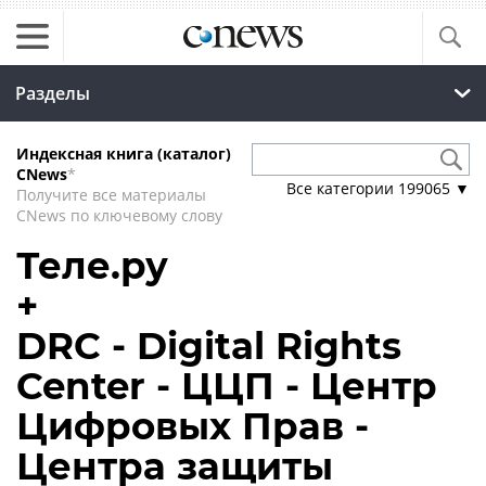
Разделы
Индексная книга (каталог)
CNews
*
Все категории
199065
▼
Получите все материалы
CNews по ключевому слову
Теле.ру
+
DRC - Digital Rights
Center - ЦЦП - Центр
Цифровых Прав -
Центра защиты