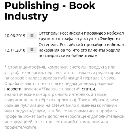
Publishing - Book
Industry
Оттепель: Российский провайдер избежал
10.06.2019
крупного штрафа за доступ к «Флибусте»
Оттепель: Российский провайдер избежал
12.11.2018
наказания за то, что его клиенты ходили
по «пиратским» библиотекам
* Страница-профиль компании, системы (продукта или
услуги), технологии, персоны и т.п. создается редактором
на основе анализа архива публикаций портала CNews.
Обрабатываются тексты всех редакционных разделов
(
новости
, включая "Главные новости",
статьи
,
аналитические обзоры рынков, интервью, а также
содержание партнёрских проектов). Таким образом, чем
больше публикаций на CNews было с именем компании
или продукта/услуги, тем более информативен профиль.
Профиль может быть дополнен (обогащен) дополнительной
информацией, в т.ч. презентацией о компании или
продукте/услуге.