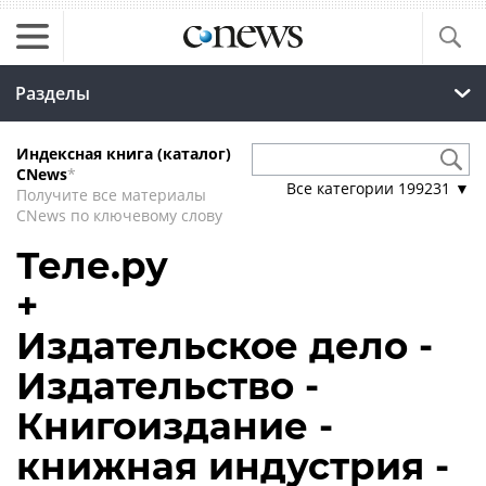
Разделы
Индексная книга (каталог)
CNews
*
Все категории
199231
▼
Получите все материалы
CNews по ключевому слову
Теле.ру
+
Издательское дело -
Издательство -
Книгоиздание -
книжная индустрия -