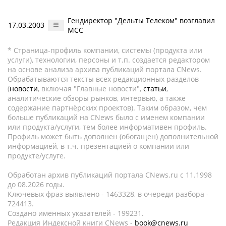
Гендиректор "Дельты Телеком" возглавил
17.03.2003
МСС
* Страница-профиль компании, системы (продукта или
услуги), технологии, персоны и т.п. создается редактором
на основе анализа архива публикаций портала CNews.
Обрабатываются тексты всех редакционных разделов
(
новости
, включая "Главные новости",
статьи
,
аналитические обзоры рынков, интервью, а также
содержание партнёрских проектов). Таким образом, чем
больше публикаций на CNews было с именем компании
или продукта/услуги, тем более информативен профиль.
Профиль может быть дополнен (обогащен) дополнительной
информацией, в т.ч. презентацией о компании или
продукте/услуге.
Обработан архив публикаций портала CNews.ru c 11.1998
до 08.2026 годы.
Ключевых фраз выявлено - 1463328, в очереди разбора -
724413.
Создано именных указателей - 199231.
Редакция Индексной книги CNews -
book@cnews.ru