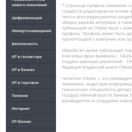
нового поколения
* Страница-профиль компании, сис
создается редактором на основе
тексты всех редакционных раздел
Цифровизация
обзоры рынков, интервью, а такж
публикаций на CNews было с име
Импортозамещение
профиль. Профиль может быть до
презентацией о компании или про
Безопасность
Обработан архив публикаций порт
Ключевых фраз выявлено - 146264
ИТ в госсекторе
Создано именных указателей - 19
Редакция Индексной книги CNews
ИТ в банках
Читатели CNews — это руководит
ИТ в торговле
экономики: индустрии информаци
технические специалисты депар
государственной власти, банков,
Телеком
руководители и сотрудники комп
Интернет
ИТ-бизнес