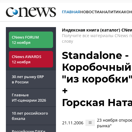
ГЛАВНАЯ
НОВОСТИ
АНАЛИТИКА
КО
Индексная книга (каталог) CNe
Получите все материалы CNews 
CNews FORUM
слову
12 ноября
Standalone 
CNews AWARDS
12 ноября
Коробочный
"из коробки
30 лет рынку ERP
в России
+
Главные
Горская Нат
ИТ-сценарии
2026
10 лет российского
бэкапа
23 ноября откро
21.11.2006
рынка"
Российские ПАКи