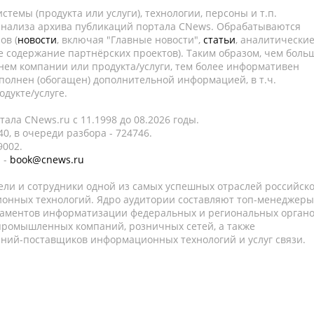
темы (продукта или услуги), технологии, персоны и т.п.
 анализа архива публикаций портала CNews. Обрабатываются
ов (
новости
, включая "Главные новости",
статьи
, аналитически
е содержание партнёрских проектов). Таким образом, чем боль
нем компании или продукта/услуги, тем более информативен
полнен (обогащен) дополнительной информацией, в т.ч.
дукте/услуге.
ала CNews.ru c 11.1998 до 08.2026 годы.
0, в очереди разбора - 724746.
9002.
 -
book@cnews.ru
ели и сотрудники одной из самых успешных отраслей российск
онных технологий. Ядро аудитории составляют топ-менеджеры
таментов информатизации федеральных и региональных орган
 промышленных компаний, розничных сетей, а также
аний-поставщиков информационных технологий и услуг связи.