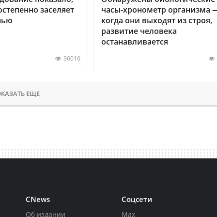
остепенно заселяет
часы-хронометр организма 
нью
когда они выходят из строя,
развитие человека
останавливается
36016
КАЗАТЬ ЕЩЕ
CNews
Соцсети
Об издании
Max