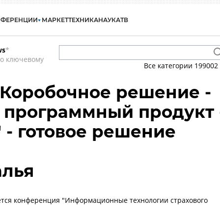
НФЕРЕНЦИИ
МАРКЕТ
ТЕХНИКА
НАУКА
ТВ
ws
*
по ключевому
Все категории
199002
- Коробочное решение -
 программный продукт 
" - готовое решение
алья
ется конференция "Информационные технологии страхового