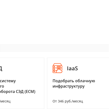
Д
IaaS
систему
Подобрать облачную
го
инфраструктуру
борота СЭД (ECM)
/месяц
От 346 руб./месяц