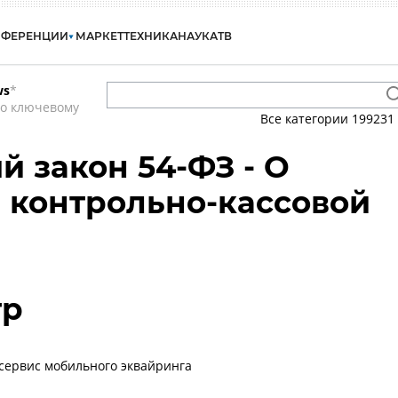
НФЕРЕНЦИИ
МАРКЕТ
ТЕХНИКА
НАУКА
ТВ
ws
*
по ключевому
Все категории
199231
 закон 54-ФЗ - О
 контрольно-кассовой
тр
а сервис мобильного эквайринга