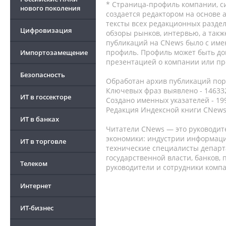
* Страница-профиль компании, сис
нового поколения
создается редактором на основе
тексты всех редакционных раздел
Цифровизация
обзоры рынков, интервью, а такж
публикаций на CNews было с име
профиль. Профиль может быть до
Импортозамещение
презентацией о компании или про
Безопасность
Обработан архив публикаций порт
Ключевых фраз выявлено - 146332
ИТ в госсекторе
Создано именных указателей - 19
Редакция Индексной книги CNews
ИТ в банках
Читатели CNews — это руководит
экономики: индустрии информаци
ИТ в торговле
технические специалисты депар
государственной власти, банков,
Телеком
руководители и сотрудники комп
Интернет
ИТ-бизнес