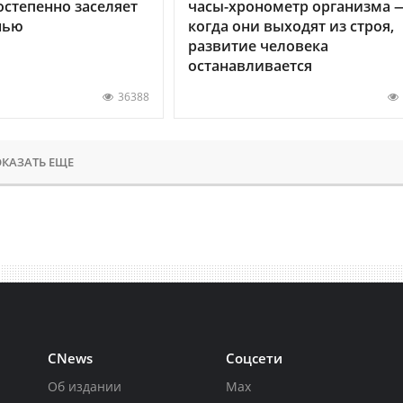
остепенно заселяет
часы-хронометр организма 
нью
когда они выходят из строя,
развитие человека
останавливается
36388
КАЗАТЬ ЕЩЕ
CNews
Соцсети
Об издании
Max