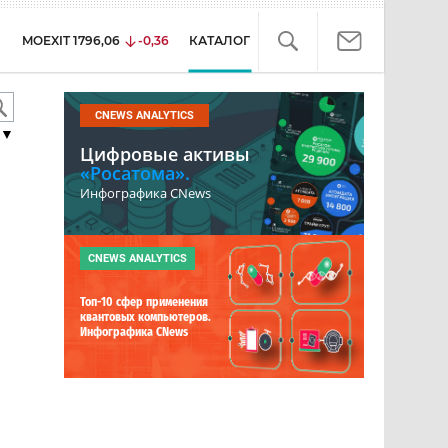
MOEXIT
1796,06
-0,36
КАТАЛОГ
CNEWS ANALYTICS
▼
Цифровые активы
«Росатома».
Инфографика CNews
CNEWS ANALYTICS
Топ-10 сфер применения
квантовых компьютеров.
Инфографика CNews