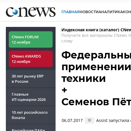
ГЛАВНАЯ
НОВОСТИ
АНАЛИТИКА
КО
Индексная книга (каталог) CNe
Получите все материалы CNews 
CNews FORUM
слову
12 ноября
Федеральный
CNews AWARDS
12 ноября
применении
техники
30 лет рынку ERP
в России
+
Главные
Семенов Пё
ИТ-сценарии
2026
10 лет российского
бэкапа
06.07.2017
Assist запустил
Российские ПАКи