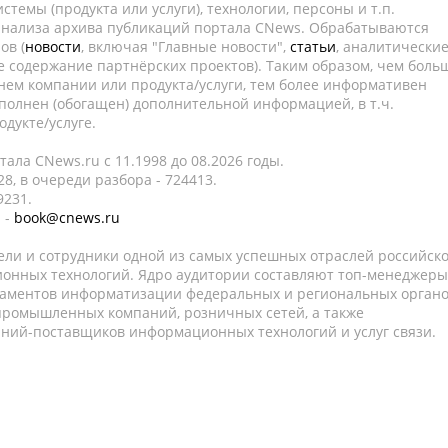
темы (продукта или услуги), технологии, персоны и т.п.
 анализа архива публикаций портала CNews. Обрабатываются
ов (
новости
, включая "Главные новости",
статьи
, аналитически
е содержание партнёрских проектов). Таким образом, чем боль
нем компании или продукта/услуги, тем более информативен
полнен (обогащен) дополнительной информацией, в т.ч.
дукте/услуге.
ала CNews.ru c 11.1998 до 08.2026 годы.
8, в очереди разбора - 724413.
9231.
 -
book@cnews.ru
ели и сотрудники одной из самых успешных отраслей российск
онных технологий. Ядро аудитории составляют топ-менеджеры
таментов информатизации федеральных и региональных орган
 промышленных компаний, розничных сетей, а также
аний-поставщиков информационных технологий и услуг связи.