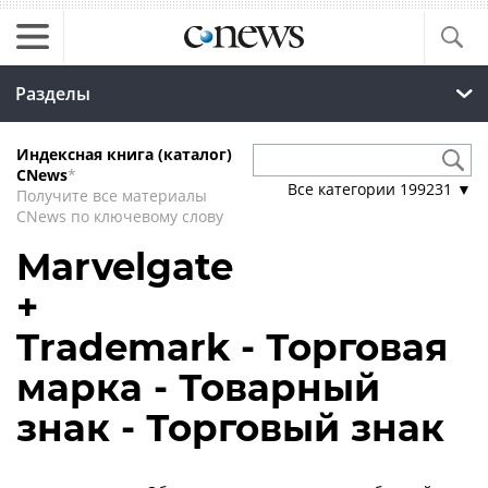
Разделы
Индексная книга (каталог)
CNews
*
Все категории
199231
▼
Получите все материалы
CNews по ключевому слову
Marvelgate
+
Trademark - Торговая
марка - Товарный
знак - Торговый знак