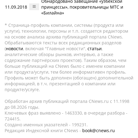
Обнародовано завещание «узбекской
11.09.2018
принцессы», покровительницы МТС и
«Билайна»
* Страница-профиль компании, системы (продукта или
услуги), технологии, персоны и т.п. создается редактором
на основе анализа архива публикаций портала CNews.
Обрабатываются тексты всех редакционных разделов
(
новости
, включая "Главные новости",
статьи
,
аналитические обзоры рынков, интервью, а также
содержание партнёрских проектов). Таким образом, чем
больше публикаций на CNews было с именем компании
или продукта/услуги, тем более информативен профиль.
Профиль может быть дополнен (обогащен) дополнительной
информацией, в т.ч. презентацией о компании или
продукте/услуге.
Обработан архив публикаций портала CNews.ru c 11.1998
до 08.2026 годы.
Ключевых фраз выявлено - 1463330, в очереди разбора -
724415.
Создано именных указателей - 199231.
Редакция Индексной книги CNews -
book@cnews.ru