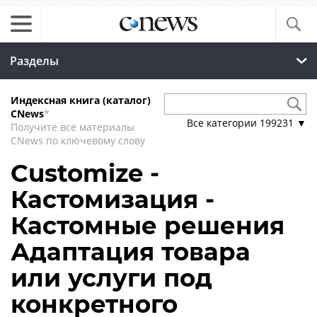
Разделы
Индексная книга (каталог)
CNews
*
Все категории
199231
▼
Получите все материалы
CNews по ключевому слову
Customize -
Кастомизация -
Кастомные решения
Адаптация товара
или услуги под
конкретного