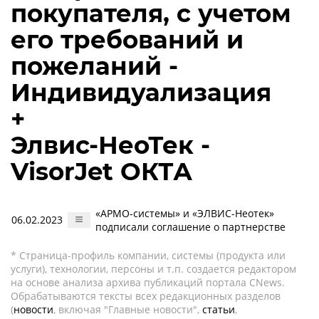
покупателя, с учетом
его требований и
пожеланий -
Индивидуализация
+
Элвис-НеоТек -
VisorJet ОКТА
«АРМО-системы» и «ЭЛВИС-Неотек»
06.02.2023
подписали соглашение о партнерстве
* Страница-профиль компании, системы (продукта или
услуги), технологии, персоны и т.п. создается редактором
на основе анализа архива публикаций портала CNews.
Обрабатываются тексты всех редакционных разделов
(
новости
, включая "Главные новости",
статьи
,