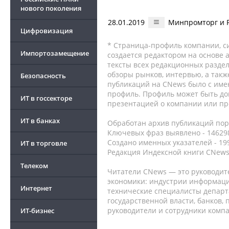
нового поколения
28.01.2019
Минпромторг и 
Цифровизация
* Страница-профиль компании, сис
Импортозамещение
создается редактором на основе
тексты всех редакционных раздел
обзоры рынков, интервью, а такж
Безопасность
публикаций на CNews было с име
профиль. Профиль может быть до
ИТ в госсекторе
презентацией о компании или про
ИТ в банках
Обработан архив публикаций порт
Ключевых фраз выявлено - 146298
Создано именных указателей - 19
ИТ в торговле
Редакция Индексной книги CNews
Телеком
Читатели CNews — это руководит
экономики: индустрии информаци
Интернет
технические специалисты депар
государственной власти, банков,
руководители и сотрудники комп
ИТ-бизнес