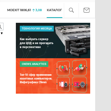
MOEXIT
1806,61
3,08
КАТАЛОГ
ТЕХНОЛОГИЯ МЕСЯЦА
▼
Как выбрать сервер
для ЦОД и не прогадать
в перспективе
CNEWS ANALYTICS
Топ-10 сфер применения
квантовых компьютеров.
Инфографика CNews