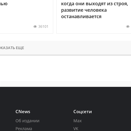
нью
когда они выходят из строя,
развитие человека
останавливается
36101
КАЗАТЬ ЕЩЕ
CNews
Соцсети
Об издании
Max
Реклама
VK