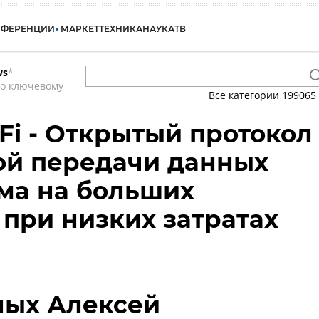
НФЕРЕНЦИИ
МАРКЕТ
ТЕХНИКА
НАУКА
ТВ
ws
*
по ключевому
Все категории
199065
Fi - Открытый протокол
ой передачи данных
ма на больших
 при низких затратах
ных Алексей