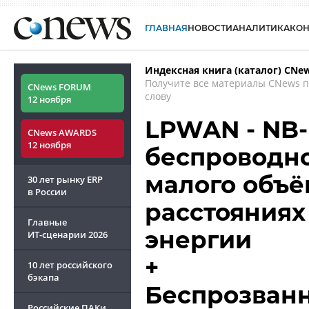
ГЛАВНАЯ
НОВОСТИ
АНАЛИТИКА
КО
Индексная книга (каталог) CNe
Получите все материалы CNews 
CNews FORUM
слову
12 ноября
LPWAN - NB-
CNews AWARDS
12 ноября
беспроводн
малого объё
30 лет рынку ERP
в России
расстояниях
Главные
энергии
ИТ-сценарии
2026
+
10 лет российского
бэкапа
Беспрозван
Российские ПАКи