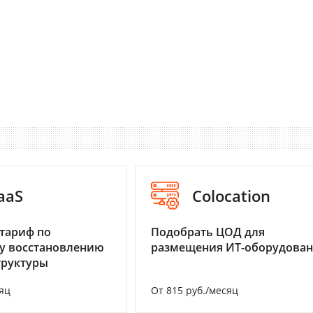
aaS
Colocation
тариф по
Подобрать ЦОД для
у восстановлению
размещения ИТ-оборудова
труктуры
яц
От 815 руб./месяц