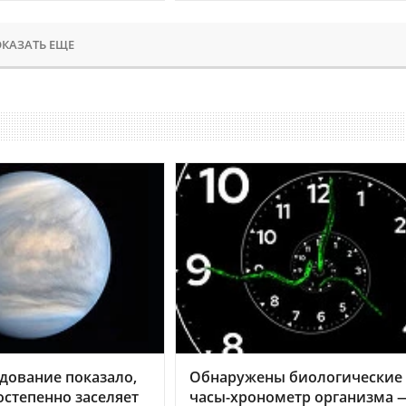
КАЗАТЬ ЕЩЕ
дование показало,
Обнаружены биологические
остепенно заселяет
часы-хронометр организма 