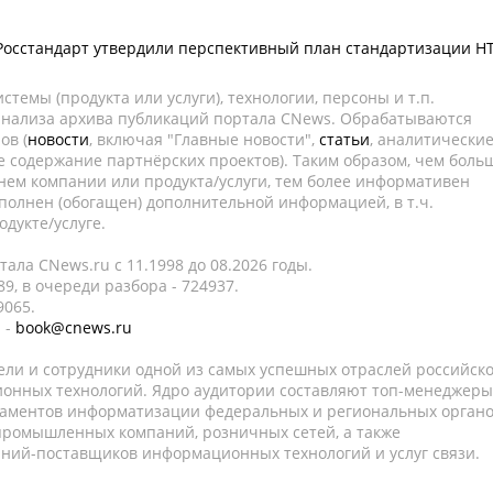
Росстандарт утвердили перспективный план стандартизации Н
темы (продукта или услуги), технологии, персоны и т.п.
 анализа архива публикаций портала CNews. Обрабатываются
ов (
новости
, включая "Главные новости",
статьи
, аналитически
е содержание партнёрских проектов). Таким образом, чем боль
нем компании или продукта/услуги, тем более информативен
полнен (обогащен) дополнительной информацией, в т.ч.
дукте/услуге.
ала CNews.ru c 11.1998 до 08.2026 годы.
9, в очереди разбора - 724937.
9065.
 -
book@cnews.ru
ели и сотрудники одной из самых успешных отраслей российск
онных технологий. Ядро аудитории составляют топ-менеджеры
таментов информатизации федеральных и региональных орган
 промышленных компаний, розничных сетей, а также
аний-поставщиков информационных технологий и услуг связи.