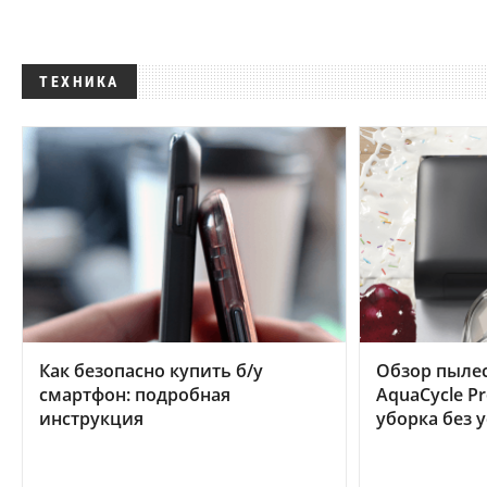
ТЕХНИКА
Как безопасно купить б/у
Обзор пылес
смартфон: подробная
AquaCycle Pr
инструкция
уборка без 