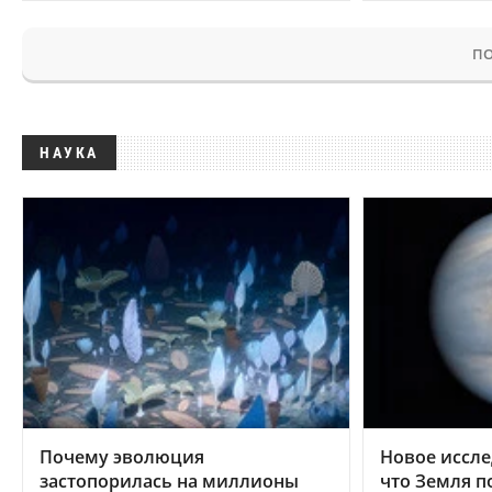
ПО
НАУКА
Почему эволюция
Новое иссле
застопорилась на миллионы
что Земля п