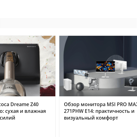
оса Dreame Z40
Обзор монитора MSI PRO MA
o: сухая и влажная
271PHW E14: практичность и
усилий
визуальный комфорт