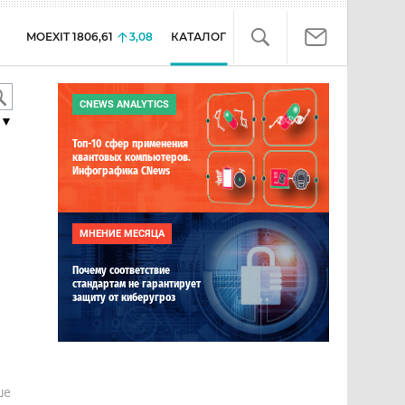
MOEXIT
1806,61
3,08
КАТАЛОГ
CNEWS ANALYTICS
▼
Топ-10 сфер применения
квантовых компьютеров.
Инфографика CNews
МНЕНИЕ МЕСЯЦА
Почему соответствие
стандартам не гарантирует
защиту от киберугроз
е
ше