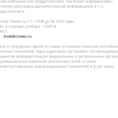
нем компании или продукта/услуги, тем более информативен
полнен (обогащен) дополнительной информацией, в т.ч.
дукте/услуге.
ала CNews.ru c 11.1998 до 08.2026 годы.
6, в очереди разбора - 724914.
9021.
 -
book@cnews.ru
ели и сотрудники одной из самых успешных отраслей российск
онных технологий. Ядро аудитории составляют топ-менеджеры
таментов информатизации федеральных и региональных орган
 промышленных компаний, розничных сетей, а также
аний-поставщиков информационных технологий и услуг связи.