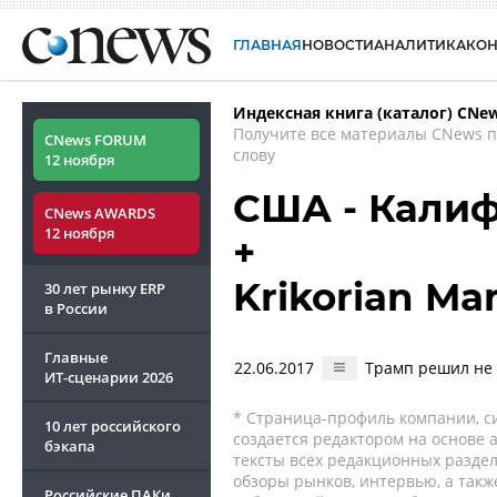
ГЛАВНАЯ
НОВОСТИ
АНАЛИТИКА
КО
Индексная книга (каталог) CNe
Получите все материалы CNews 
CNews FORUM
слову
12 ноября
США - Калиф
CNews AWARDS
12 ноября
+
Krikorian M
30 лет рынку ERP
в России
Главные
22.06.2017
Трамп решил не 
ИТ-сценарии
2026
* Страница-профиль компании, сис
10 лет российского
создается редактором на основе
бэкапа
тексты всех редакционных раздел
обзоры рынков, интервью, а такж
Российские ПАКи