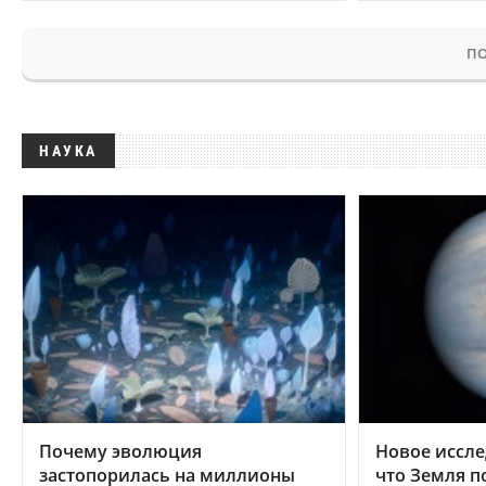
ПО
НАУКА
Почему эволюция
Новое иссле
застопорилась на миллионы
что Земля п