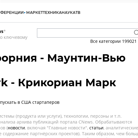
НФЕРЕНЦИИ
МАРКЕТ
ТЕХНИКА
НАУКА
ТВ
ws
*
по ключевому
Все категории
199021
орния - Маунтин-Вью
ark - Крикориан Марк
пускать в США стартаперов
темы (продукта или услуги), технологии, персоны и т.п.
 анализа архива публикаций портала CNews. Обрабатываются
ов (
новости
, включая "Главные новости",
статьи
, аналитически
е содержание партнёрских проектов). Таким образом, чем боль