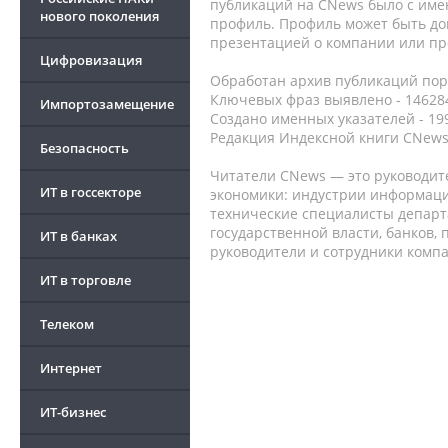
публикаций на CNews было с име
нового поколения
профиль. Профиль может быть до
презентацией о компании или про
Цифровизация
Обработан архив публикаций порт
Ключевых фраз выявлено - 146284
Импортозамещение
Создано именных указателей - 19
Редакция Индексной книги CNews
Безопасность
Читатели CNews — это руководит
ИТ в госсекторе
экономики: индустрии информаци
технические специалисты депар
государственной власти, банков,
ИТ в банках
руководители и сотрудники комп
ИТ в торговле
Телеком
Интернет
ИТ-бизнес