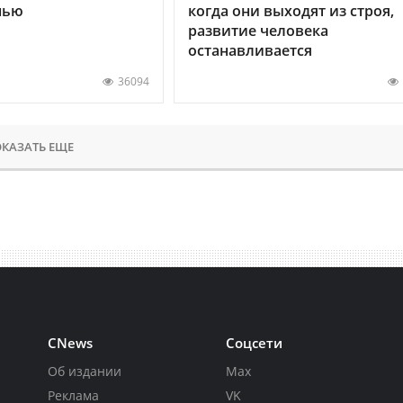
нью
когда они выходят из строя,
развитие человека
останавливается
36094
КАЗАТЬ ЕЩЕ
CNews
Соцсети
Об издании
Max
Реклама
VK