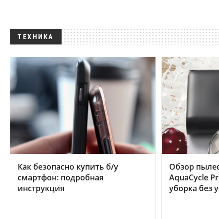
ТЕХНИКА
Как безопасно купить б/у
Обзор пылес
смартфон: подробная
AquaCycle Pr
инструкция
уборка без 