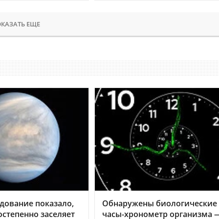
КАЗАТЬ ЕЩЕ
дование показало,
Обнаружены биологические
остепенно заселяет
часы-хронометр организма 