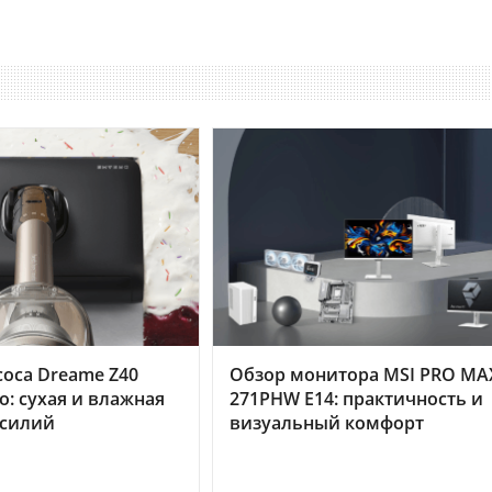
оса Dreame Z40
Обзор монитора MSI PRO MA
o: сухая и влажная
271PHW E14: практичность и
усилий
визуальный комфорт