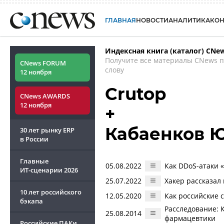
ГЛАВНАЯ
НОВОСТИ
АНАЛИТИКА
КО
Индексная книга (каталог) CNe
Получите все материалы CNews 
CNews FORUM
слову
12 ноября
Crutop
CNews AWARDS
12 ноября
+
Кабаенков 
30 лет рынку ERP
в России
Главные
05.08.2022
Как DDoS-атаки 
ИТ-сценарии
2026
25.07.2022
Хакер рассказал 
10 лет российского
12.05.2020
Как российские
бэкапа
Расследование: 
25.08.2014
фармацевтики
Российские ПАКи