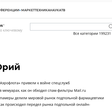
НФЕРЕНЦИИ
МАРКЕТ
ТЕХНИКА
НАУКА
ТВ
ws
*
по ключевому
Все категории
199231
Юрий
«Аэрофлота» привели к войне спецслужб
в мемуарах, как он обходил спам-фильтры Mail.ru
 спамеры делили мировой рынок подпольной фармацевтики
Как происходил передел рынка подпольной онлайн-