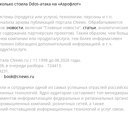
сколько стоила Ddos-атака на «Аэрофлот»
темы (продукта или услуги), технологии, персоны и т.п.
 анализа архива публикаций портала CNews. Обрабатываются
ов (
новости
, включая "Главные новости",
статьи
, аналитически
е содержание партнёрских проектов). Таким образом, чем боль
нем компании или продукта/услуги, тем более информативен
полнен (обогащен) дополнительной информацией, в т.ч.
дукте/услуге.
ала CNews.ru c 11.1998 до 08.2026 годы.
8, в очереди разбора - 724413.
9231.
 -
book@cnews.ru
ели и сотрудники одной из самых успешных отраслей российск
онных технологий. Ядро аудитории составляют топ-менеджеры
таментов информатизации федеральных и региональных орган
 промышленных компаний, розничных сетей, а также
аний-поставщиков информационных технологий и услуг связи.