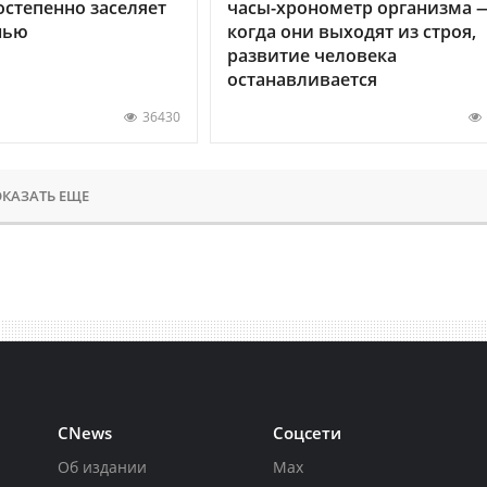
остепенно заселяет
часы-хронометр организма 
нью
когда они выходят из строя,
развитие человека
останавливается
36430
КАЗАТЬ ЕЩЕ
CNews
Соцсети
Об издании
Max