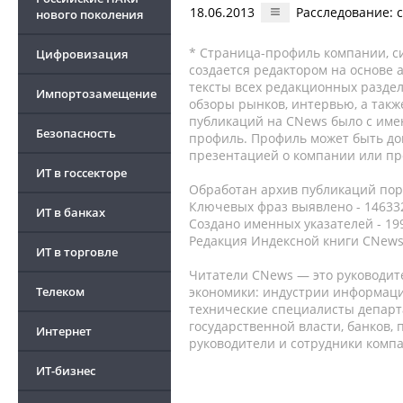
18.06.2013
Расследование: 
нового поколения
* Страница-профиль компании, сис
Цифровизация
создается редактором на основе
тексты всех редакционных раздел
Импортозамещение
обзоры рынков, интервью, а такж
публикаций на CNews было с име
Безопасность
профиль. Профиль может быть до
презентацией о компании или про
ИТ в госсекторе
Обработан архив публикаций порт
Ключевых фраз выявлено - 146332
ИТ в банках
Создано именных указателей - 19
Редакция Индексной книги CNews
ИТ в торговле
Читатели CNews — это руководит
Телеком
экономики: индустрии информаци
технические специалисты депар
государственной власти, банков,
Интернет
руководители и сотрудники комп
ИТ-бизнес