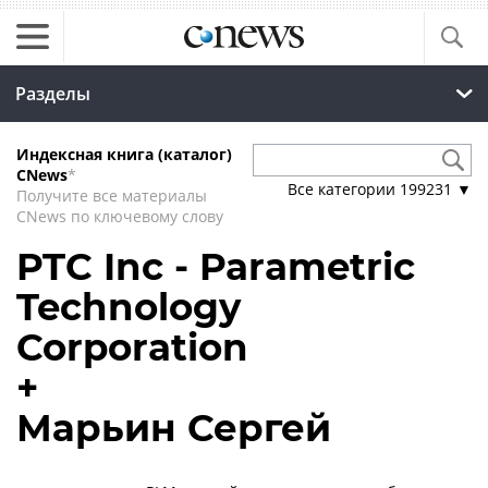
Разделы
Индексная книга (каталог)
CNews
*
Все категории
199231
▼
Получите все материалы
CNews по ключевому слову
PTC Inc - Parametric
Technology
Corporation
+
Марьин Сергей