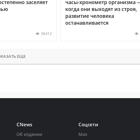
остепенно заселяет
часы-хронометр организма 
нью
когда они выходят из строя,
развитие человека
останавливается
36412
КАЗАТЬ ЕЩЕ
CNews
Соцсети
Об издании
Max