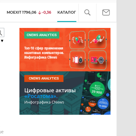
MOEXIT
1796,06
-0,36
КАТАЛОГ
CNEWS ANALYTICS
▼
Топ-10 сфер применения
квантовых компьютеров.
Инфографика CNews
CNEWS ANALYTICS
Цифровые активы
«Росатома».
Инфографика CNews
е
ше