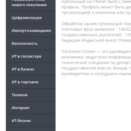
публикаций на CNews было с име
нового поколения
профиль. Профиль может быть до
презентацией о компании или про
Цифровизация
Обработан архив публикаций порт
Ключевых фраз выявлено - 146332
Импортозамещение
Создано именных указателей - 19
Редакция Индексной книги CNews
Безопасность
Читатели CNews — это руководит
ИТ в госсекторе
экономики: индустрии информаци
технические специалисты депар
государственной власти, банков,
ИТ в банках
руководители и сотрудники комп
ИТ в торговле
Телеком
Интернет
ИТ-бизнес