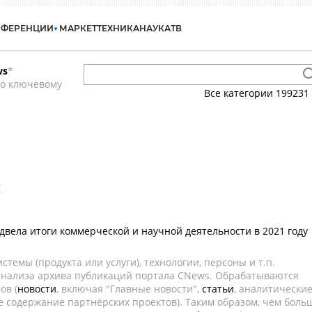
НФЕРЕНЦИИ
МАРКЕТ
ТЕХНИКА
НАУКА
ТВ
ws
*
по ключевому
Все категории
199231
c
одвела итоги коммерческой и научной деятельности в 2021 году
темы (продукта или услуги), технологии, персоны и т.п.
 анализа архива публикаций портала CNews. Обрабатываются
ов (
новости
, включая "Главные новости",
статьи
, аналитически
е содержание партнёрских проектов). Таким образом, чем боль