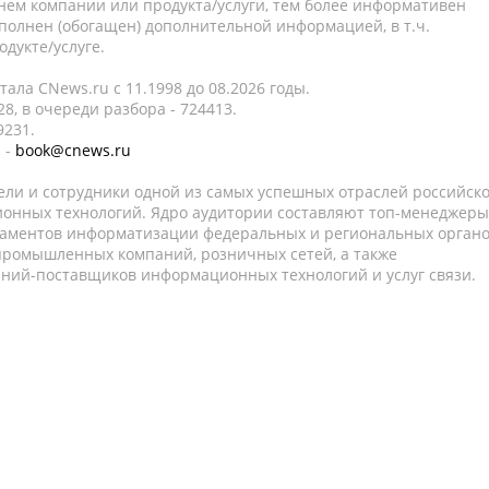
нем компании или продукта/услуги, тем более информативен
полнен (обогащен) дополнительной информацией, в т.ч.
дукте/услуге.
ала CNews.ru c 11.1998 до 08.2026 годы.
8, в очереди разбора - 724413.
9231.
 -
book@cnews.ru
ели и сотрудники одной из самых успешных отраслей российск
онных технологий. Ядро аудитории составляют топ-менеджеры
таментов информатизации федеральных и региональных орган
 промышленных компаний, розничных сетей, а также
аний-поставщиков информационных технологий и услуг связи.