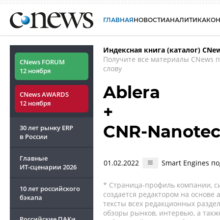
ГЛАВНАЯ
НОВОСТИ
АНАЛИТИКА
КО
Индексная книга (каталог) CNe
Получите все материалы CNews 
CNews FORUM
слову
12 ноября
Ablera
CNews AWARDS
12 ноября
+
CNR-Nanote
30 лет рынку ERP
в России
Главные
01.02.2022
Smart Engines п
ИТ-сценарии
2026
* Страница-профиль компании, сис
10 лет российского
создается редактором на основе
бэкапа
тексты всех редакционных раздел
обзоры рынков, интервью, а такж
Российские ПАКи