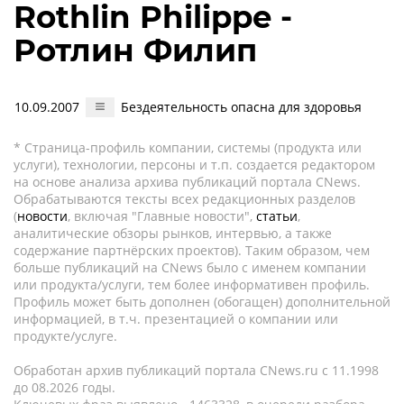
Rothlin Philippe -
Ротлин Филип
10.09.2007
Бездеятельность опасна для здоровья
* Страница-профиль компании, системы (продукта или
услуги), технологии, персоны и т.п. создается редактором
на основе анализа архива публикаций портала CNews.
Обрабатываются тексты всех редакционных разделов
(
новости
, включая "Главные новости",
статьи
,
аналитические обзоры рынков, интервью, а также
содержание партнёрских проектов). Таким образом, чем
больше публикаций на CNews было с именем компании
или продукта/услуги, тем более информативен профиль.
Профиль может быть дополнен (обогащен) дополнительной
информацией, в т.ч. презентацией о компании или
продукте/услуге.
Обработан архив публикаций портала CNews.ru c 11.1998
до 08.2026 годы.