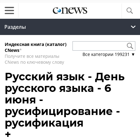
Разделы
Индексная книга (каталог)
CNews
*
Все категории
199231
▼
Получите все материалы
CNews по ключевому слову
Русский язык - День
русского языка - 6
июня -
русифицирование -
русификация
+