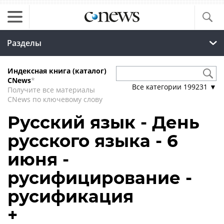
Разделы
Индексная книга (каталог)
CNews
*
Все категории
199231
▼
Получите все материалы
CNews по ключевому слову
Русский язык - День
русского языка - 6
июня -
русифицирование -
русификация
+