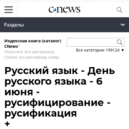
Разделы
Индексная книга (каталог)
CNews
*
Все категории
199124
▼
Получите все материалы
CNews по ключевому слову
Русский язык - День
русского языка - 6
июня -
русифицирование -
русификация
+