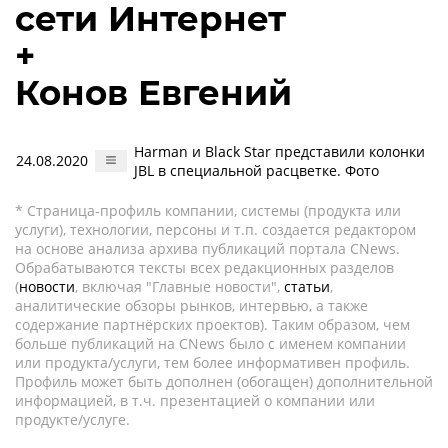
сети Интернет
+
Конов Евгений
Harman и Black Star представили колонки
24.08.2020
JBL в специальной расцветке. Фото
* Страница-профиль компании, системы (продукта или
услуги), технологии, персоны и т.п. создается редактором
на основе анализа архива публикаций портала CNews.
Обрабатываются тексты всех редакционных разделов
(
новости
, включая "Главные новости",
статьи
,
аналитические обзоры рынков, интервью, а также
содержание партнёрских проектов). Таким образом, чем
больше публикаций на CNews было с именем компании
или продукта/услуги, тем более информативен профиль.
Профиль может быть дополнен (обогащен) дополнительной
информацией, в т.ч. презентацией о компании или
продукте/услуге.