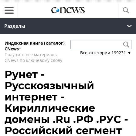
Разделы
Индексная книга (каталог)
CNews
*
Все категории
199231
▼
Получите все материалы
CNews по ключевому слову
Рунет -
Русскоязычный
интернет -
Кириллические
домены .Ru .РФ .РУС -
Российский сегмент