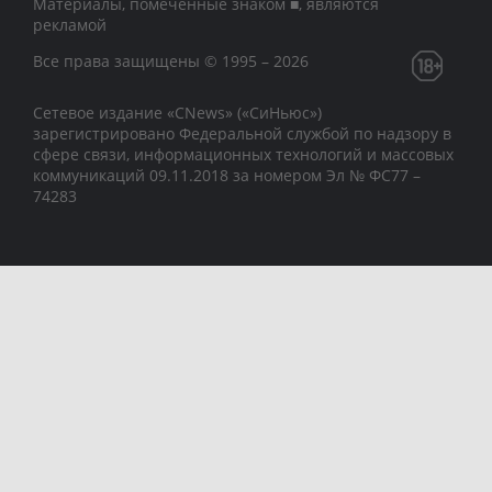
Материалы, помеченные знаком ■, являются
рекламой
Все права защищены © 1995 – 2026
Сетевое издание «CNews» («СиНьюс»)
зарегистрировано Федеральной службой по надзору в
сфере связи, информационных технологий и массовых
коммуникаций 09.11.2018 за номером Эл № ФС77 –
74283