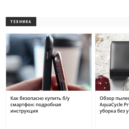
ТЕХНИКА
Как безопасно купить б/у
Обзор пылес
смартфон: подробная
AquaCycle Pr
инструкция
уборка без 