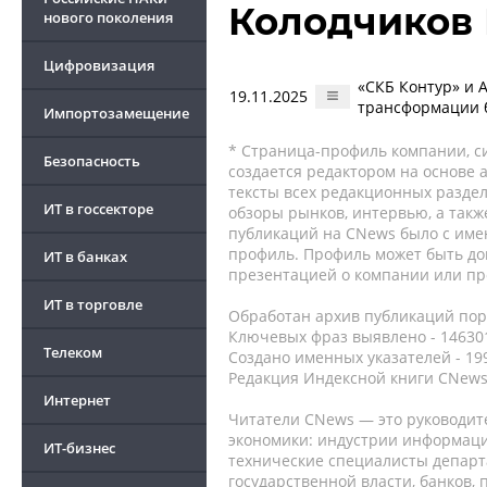
Колодчиков
нового поколения
Цифровизация
«СКБ Контур» и 
19.11.2025
трансформации 
Импортозамещение
* Страница-профиль компании, сис
Безопасность
создается редактором на основе
тексты всех редакционных раздел
ИТ в госсекторе
обзоры рынков, интервью, а такж
публикаций на CNews было с име
профиль. Профиль может быть до
ИТ в банках
презентацией о компании или про
ИТ в торговле
Обработан архив публикаций порт
Ключевых фраз выявлено - 146301
Телеком
Создано именных указателей - 19
Редакция Индексной книги CNews
Интернет
Читатели CNews — это руководит
экономики: индустрии информаци
ИТ-бизнес
технические специалисты депар
государственной власти, банков,