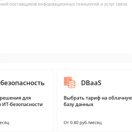
аний-поставщиков информационных технологий и услуг связи.
-безопасность
DBaaS
 решения для
Выбрать тариф на облачну
 ИТ-безопасности
базу данных
месяц
От 0.80 руб./месяц