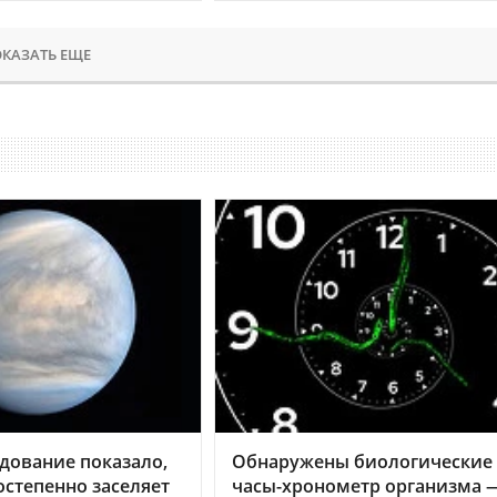
КАЗАТЬ ЕЩЕ
дование показало,
Обнаружены биологические
остепенно заселяет
часы-хронометр организма 