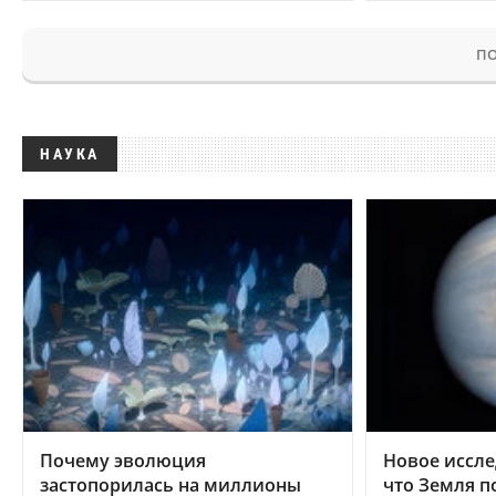
ПО
НАУКА
Почему эволюция
Новое иссле
застопорилась на миллионы
что Земля п