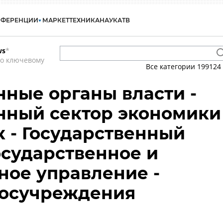
НФЕРЕНЦИИ
МАРКЕТ
ТЕХНИКА
НАУКА
ТВ
ws
*
по ключевому
Все категории
199124
нные органы власти -
нный сектор экономики
к - Государственный
Государственное и
ое управление -
 госучреждения