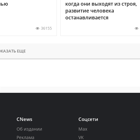
нью
когда они выходят из строя,
развитие человека
останавливается
36155
КАЗАТЬ ЕЩЕ
CNews
Соцсети
Об издании
Max
Реклама
VK