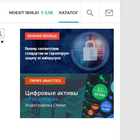
MOEXIT
1806,61
3,08
КАТАЛОГ
МНЕНИЕ МЕСЯЦА
▼
Почему соответствие
стандартам не гарантирует
защиту от киберугроз
CNEWS ANALYTICS
Цифровые активы
«Росатома».
Инфографика CNews