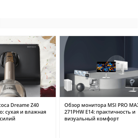
оса Dreame Z40
Обзор монитора MSI PRO MA
o: сухая и влажная
271PHW E14: практичность и
усилий
визуальный комфорт