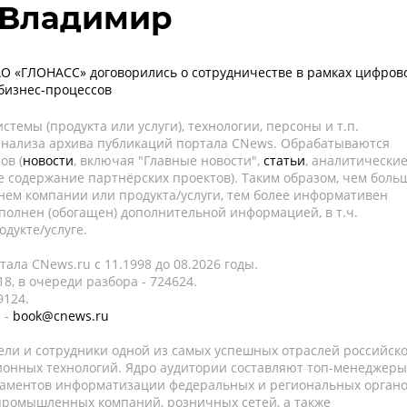
 Владимир
АО «ГЛОНАСС» договорились о сотрудничестве в рамках цифров
бизнес-процессов
темы (продукта или услуги), технологии, персоны и т.п.
 анализа архива публикаций портала CNews. Обрабатываются
ов (
новости
, включая "Главные новости",
статьи
, аналитически
е содержание партнёрских проектов). Таким образом, чем боль
нем компании или продукта/услуги, тем более информативен
полнен (обогащен) дополнительной информацией, в т.ч.
дукте/услуге.
ала CNews.ru c 11.1998 до 08.2026 годы.
8, в очереди разбора - 724624.
9124.
 -
book@cnews.ru
ели и сотрудники одной из самых успешных отраслей российск
онных технологий. Ядро аудитории составляют топ-менеджеры
таментов информатизации федеральных и региональных орган
 промышленных компаний, розничных сетей, а также