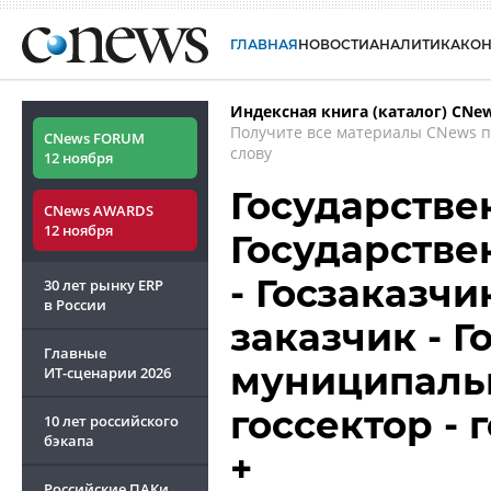
ГЛАВНАЯ
НОВОСТИ
АНАЛИТИКА
КО
Индексная книга (каталог) CNe
Получите все материалы CNews 
CNews FORUM
слову
12 ноября
Государстве
CNews AWARDS
12 ноября
Государстве
- Госзаказчи
30 лет рынку ERP
в России
заказчик - 
Главные
муниципальн
ИТ-сценарии
2026
госсектор -
10 лет российского
бэкапа
+
Российские ПАКи