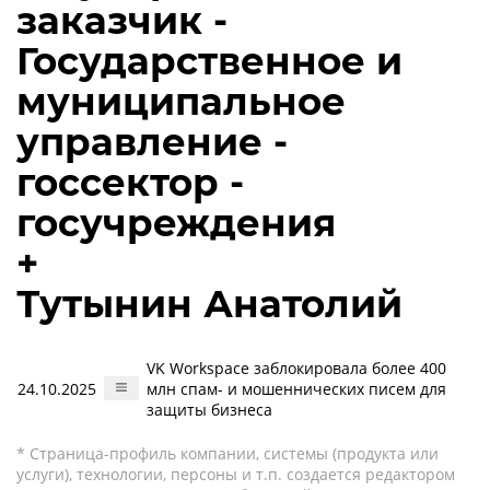
заказчик -
Государственное и
муниципальное
управление -
госсектор -
госучреждения
+
Тутынин Анатолий
VK Workspace заблокировала более 400
24.10.2025
млн спам- и мошеннических писем для
защиты бизнеса
* Страница-профиль компании, системы (продукта или
услуги), технологии, персоны и т.п. создается редактором