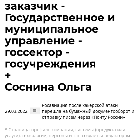
заказчик -
Государственное и
муниципальное
управление -
госсектор -
госучреждения
+
Соснина Ольга
Росавиация после хакерской атаки
29.03.2022
перешла на бумажный документооборот и
отправку писем через «Почту России»
* Страница-профиль компании, системы (продукта или
услуги), технологии, персоны и т.п. создается редактором