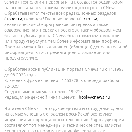
услуги), технологии, персоны и т.п. создается редактором
на основе анализа архива публикаций портала CNews.
Обрабатываются тексты всех редакционных разделов
(
новости
, включая "Главные новости",
статьи
,
аналитические обзоры рынков, интервью, а также
содержание партнёрских проектов). Таким образом, чем
больше публикаций на CNews было с именем компании
или продукта/услуги, тем более информативен профиль.
Профиль может быть дополнен (обогащен) дополнительной
информацией, в т.ч. презентацией о компании или
продукте/услуге.
Обработан архив публикаций портала CNews.ru c 11.1998
до 08.2026 годы.
Ключевых фраз выявлено - 1463228, в очереди разбора -
724339.
Создано именных указателей - 199225.
Редакция Индексной книги CNews -
book@cnews.ru
Читатели CNews — это руководители и сотрудники одной
из самых успешных отраслей российской экономики:
индустрии информационных технологий. Ядро аудитории
составляют топ-менеджеры и технические специалисты
департаментов информатизации федеральных и