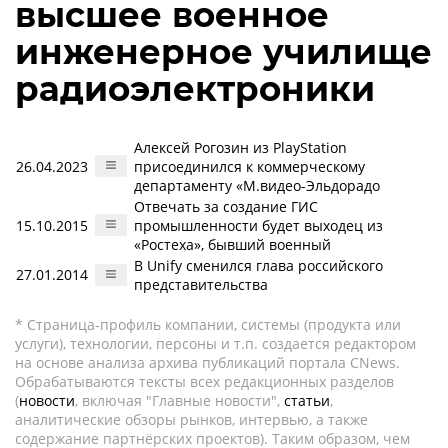
высшее военное
инженерное училище
радиоэлектроники
Алексей Рогозин из PlayStation
26.04.2023
присоединился к коммерческому
департаменту «М.видео-Эльдорадо
Отвечать за создание ГИС
15.10.2015
промышленности будет выходец из
«Ростеха», бывший военный
В Unify сменился глава российского
27.01.2014
представительства
* Страница-профиль компании, системы (продукта или
услуги), технологии, персоны и т.п. создается редактором
на основе анализа архива публикаций портала CNews.
Обрабатываются тексты всех редакционных разделов
(
новости
, включая "Главные новости",
статьи
,
аналитические обзоры рынков, интервью, а также
содержание партнёрских проектов). Таким образом, чем