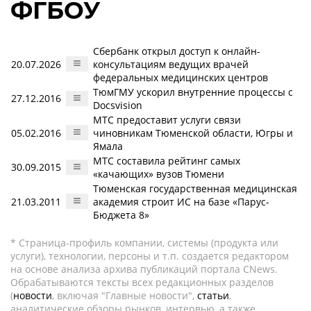
ФГБОУ
Сбербанк открыл доступ к онлайн-
20.07.2026
консультациям ведущих врачей
федеральных медицинских центров
ТюмГМУ ускорил внутренние процессы с
27.12.2016
Docsvision
МТС предоставит услуги связи
05.02.2016
чиновникам Тюменской области, Югры и
Ямала
МТС составила рейтинг самых
30.09.2015
«качающих» вузов Тюмени
Тюменская государственная медицинская
21.03.2011
академия строит ИС на базе «Парус-
Бюджета 8»
* Страница-профиль компании, системы (продукта или
услуги), технологии, персоны и т.п. создается редактором
на основе анализа архива публикаций портала CNews.
Обрабатываются тексты всех редакционных разделов
(
новости
, включая "Главные новости",
статьи
,
аналитические обзоры рынков, интервью, а также