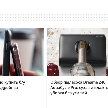
но купить б/у
Обзор пылесоса Dreame Z40
подробная
AquaCycle Pro: сухая и влажн
уборка без усилий