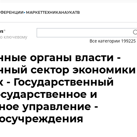
НФЕРЕНЦИИ
МАРКЕТ
ТЕХНИКА
НАУКА
ТВ
ws
*
по ключевому
Все категории
199225
нные органы власти -
нный сектор экономики
к - Государственный
Государственное и
ое управление -
 госучреждения