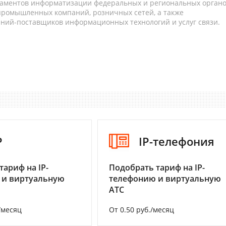
таментов информатизации федеральных и региональных орган
 промышленных компаний, розничных сетей, а также
аний-поставщиков информационных технологий и услуг связи.
P
IP-телефония
тариф на IP-
Подобрать тариф на IP-
 и виртуальную
телефонию и виртуальную
АТС
/месяц
От 0.50 руб./месяц