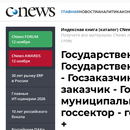
ГЛАВНАЯ
НОВОСТИ
АНАЛИТИКА
КО
Индексная книга (каталог) CNe
Получите все материалы CNews 
CNews FORUM
слову
12 ноября
Государстве
CNews AWARDS
12 ноября
Государстве
- Госзаказчи
30 лет рынку ERP
в России
заказчик - 
Главные
муниципальн
ИТ-сценарии
2026
госсектор -
10 лет российского
бэкапа
+
Российские ПАКи