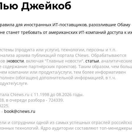
 Лью Джейкоб
равила для иностранных ИТ-поставщиков, разозлившие Обаму
не станет требовать от американских ИТ-компаний доступа к и
темы (продукта или услуги), технологии, персоны и т.п.
 анализа архива публикаций портала CNews. Обрабатываются
ов (
новости
, включая "Главные новости",
статьи
, аналитически
е содержание партнёрских проектов). Таким образом, чем боль
нем компании или продукта/услуги, тем более информативен
полнен (обогащен) дополнительной информацией, в т.ч.
дукте/услуге.
ала CNews.ru c 11.1998 до 08.2026 годы.
8, в очереди разбора - 724339.
9225.
 -
book@cnews.ru
ели и сотрудники одной из самых успешных отраслей российск
онных технологий. Ядро аудитории составляют топ-менеджеры