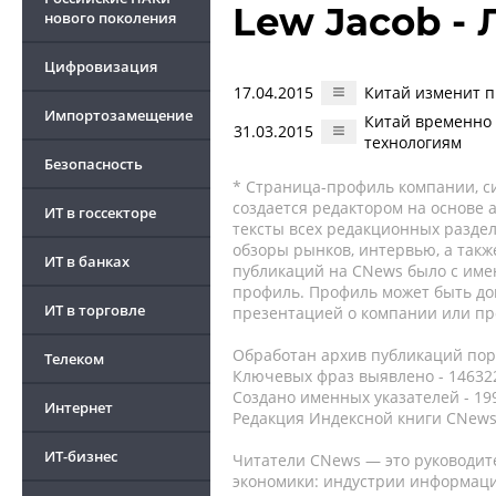
Lew Jacob -
нового поколения
Цифровизация
17.04.2015
Китай изменит п
Импортозамещение
Китай временно 
31.03.2015
технологиям
Безопасность
* Страница-профиль компании, сис
создается редактором на основе
ИТ в госсекторе
тексты всех редакционных раздел
обзоры рынков, интервью, а такж
ИТ в банках
публикаций на CNews было с име
профиль. Профиль может быть до
ИТ в торговле
презентацией о компании или про
Обработан архив публикаций порт
Телеком
Ключевых фраз выявлено - 146322
Создано именных указателей - 19
Интернет
Редакция Индексной книги CNews
ИТ-бизнес
Читатели CNews — это руководит
экономики: индустрии информаци