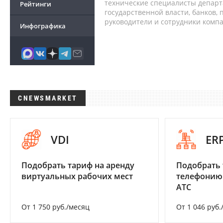
технические специалисты депар
Рейтинги
государственной власти, банков,
руководители и сотрудники комп
Инфографика
CNEWSMARKET
VDI
ER
Подобрать тариф на аренду
Подобрать 
виртуальных рабочих мест
телефонию
АТС
От 1 750 руб./месяц
От 1 046 руб.