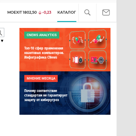
MOEXIT
1802,50
-0,23
КАТАЛОГ
CNEWS ANALYTICS
▼
Топ-10 сфер применения
квантовых компьютеров.
Инфографика CNews
МНЕНИЕ МЕСЯЦА
Почему соответствие
стандартам не гарантирует
защиту от киберугроз