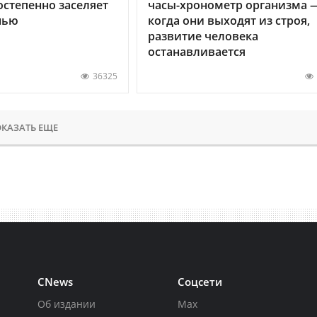
остепенно заселяет
часы-хронометр организма 
нью
когда они выходят из строя,
развитие человека
останавливается
36325
КАЗАТЬ ЕЩЕ
CNews
Соцсети
Об издании
Max