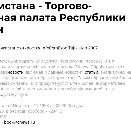
стана - Торгово-
ая палата Республики
н
икистане откроется InfoComExpo Tajikistan 2007
темы (продукта или услуги), технологии, персоны и т.п.
 анализа архива публикаций портала CNews. Обрабатываются
ов (
новости
, включая "Главные новости",
статьи
, аналитически
е содержание партнёрских проектов). Таким образом, чем боль
нем компании или продукта/услуги, тем более информативен
полнен (обогащен) дополнительной информацией, в т.ч.
дукте/услуге.
ала CNews.ru c 11.1998 до 08.2026 годы.
8, в очереди разбора - 724413.
9231.
 -
book@cnews.ru