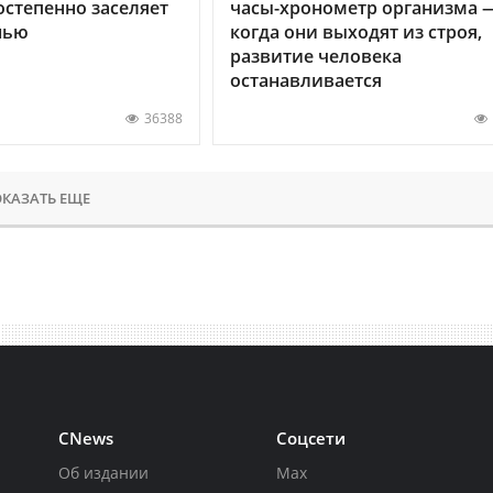
остепенно заселяет
часы-хронометр организма 
нью
когда они выходят из строя,
развитие человека
останавливается
36388
КАЗАТЬ ЕЩЕ
CNews
Соцсети
Об издании
Max