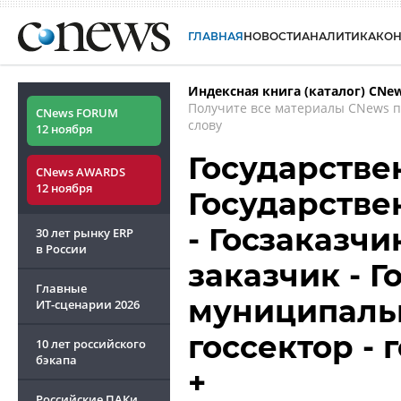
ГЛАВНАЯ
НОВОСТИ
АНАЛИТИКА
КО
Индексная книга (каталог) CNe
Получите все материалы CNews 
CNews FORUM
слову
12 ноября
Государстве
CNews AWARDS
12 ноября
Государстве
- Госзаказчи
30 лет рынку ERP
в России
заказчик - 
Главные
муниципальн
ИТ-сценарии
2026
госсектор -
10 лет российского
бэкапа
+
Российские ПАКи