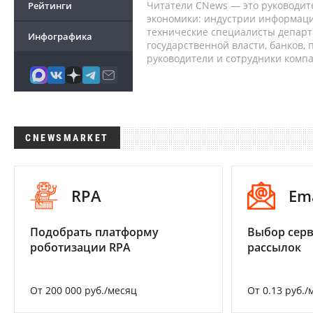
Читатели CNews — это руководит
Рейтинги
экономики: индустрии информаци
технические специалисты депар
Инфографика
государственной власти, банков,
руководители и сотрудники комп
CNEWSMARKET
RPA
Em
Подобрать платформу
Выбор серв
роботизации RPA
рассылок
От 200 000 руб./месяц
От 0.13 руб./