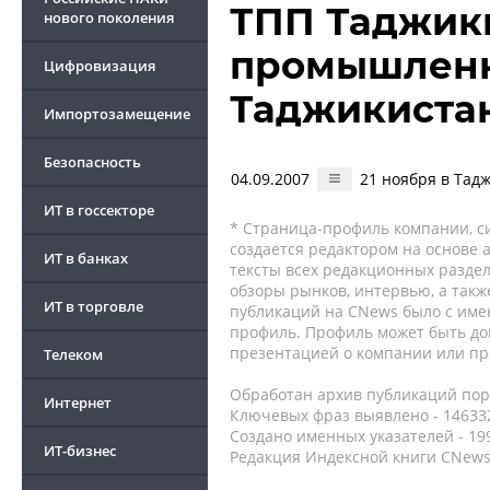
ТПП Таджики
нового поколения
промышленн
Цифровизация
Таджикиста
Импортозамещение
Безопасность
04.09.2007
21 ноября в Тадж
ИТ в госсекторе
* Страница-профиль компании, сис
создается редактором на основе
ИТ в банках
тексты всех редакционных раздел
обзоры рынков, интервью, а такж
ИТ в торговле
публикаций на CNews было с име
профиль. Профиль может быть до
презентацией о компании или про
Телеком
Обработан архив публикаций порт
Интернет
Ключевых фраз выявлено - 146332
Создано именных указателей - 19
ИТ-бизнес
Редакция Индексной книги CNews