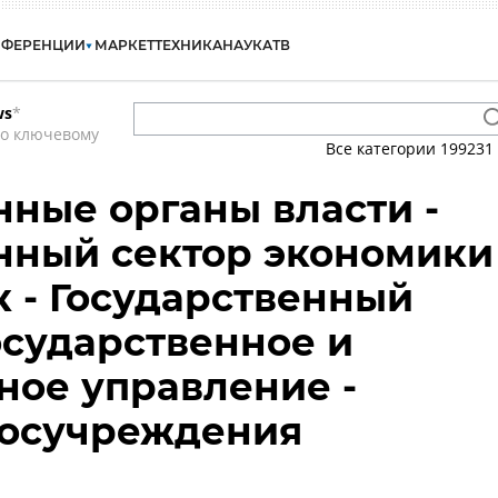
НФЕРЕНЦИИ
МАРКЕТ
ТЕХНИКА
НАУКА
ТВ
ws
*
по ключевому
Все категории
199231
нные органы власти -
нный сектор экономики
к - Государственный
Государственное и
ое управление -
 госучреждения