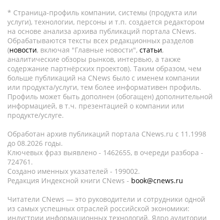
* Страница-профиль компании, системы (продукта или
услуги), технологии, персоны и т.п. создается редактором
на основе анализа архива публикаций портала CNews.
Обрабатываются тексты всех редакционных разделов
(
новости
, включая "Главные новости",
статьи
,
аналитические обзоры рынков, интервью, а также
содержание партнёрских проектов). Таким образом, чем
больше публикаций на CNews было с именем компании
или продукта/услуги, тем более информативен профиль.
Профиль может быть дополнен (обогащен) дополнительной
информацией, в т.ч. презентацией о компании или
продукте/услуге.
Обработан архив публикаций портала CNews.ru c 11.1998
до 08.2026 годы.
Ключевых фраз выявлено - 1462655, в очереди разбора -
724761.
Создано именных указателей - 199002.
Редакция Индексной книги CNews -
book@cnews.ru
Читатели CNews — это руководители и сотрудники одной
из самых успешных отраслей российской экономики:
индустрии информационных технологий. Ядро аудитории