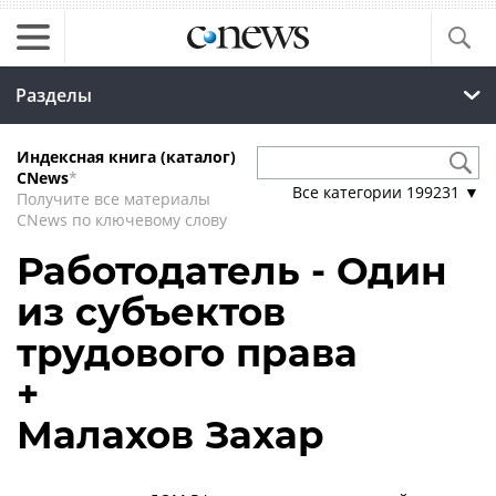
Разделы
Индексная книга (каталог)
CNews
*
Все категории
199231
▼
Получите все материалы
CNews по ключевому слову
Работодатель - Один
из субъектов
трудового права
+
Малахов Захар