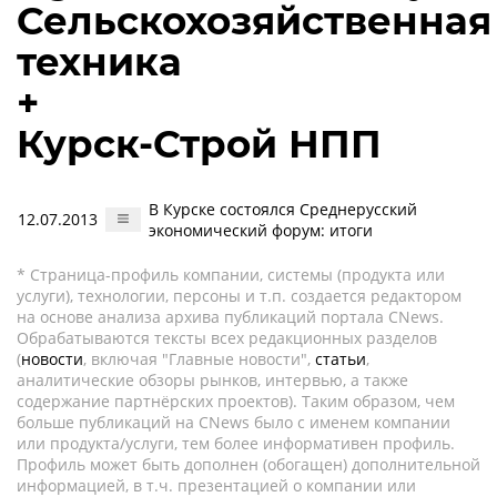
Сельскохозяйственная
техника
+
Курск-Строй НПП
В Курске состоялся Среднерусский
12.07.2013
экономический форум: итоги
* Страница-профиль компании, системы (продукта или
услуги), технологии, персоны и т.п. создается редактором
на основе анализа архива публикаций портала CNews.
Обрабатываются тексты всех редакционных разделов
(
новости
, включая "Главные новости",
статьи
,
аналитические обзоры рынков, интервью, а также
содержание партнёрских проектов). Таким образом, чем
больше публикаций на CNews было с именем компании
или продукта/услуги, тем более информативен профиль.
Профиль может быть дополнен (обогащен) дополнительной
информацией, в т.ч. презентацией о компании или