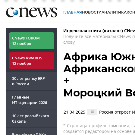
ГЛАВНАЯ
НОВОСТИ
АНАЛИТИКА
КО
Индексная книга (каталог) CNe
Получите все материалы CNews 
CNews FORUM
слову
12 ноября
Африка Южн
CNews AWARDS
12 ноября
Африканског
+
30 лет рынку ERP
в России
Мороцкий В
Главные
ИТ-сценарии
2026
21.04.2025
Россия откроет 
10 лет российского
бэкапа
* Страница-профиль компании, сис
создается редактором на основе
Российские ПАКи