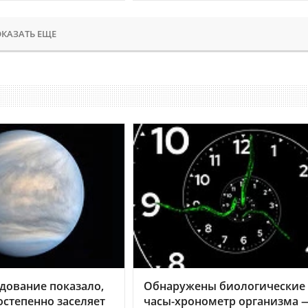
КАЗАТЬ ЕЩЕ
дование показало,
Обнаружены биологические
остепенно заселяет
часы-хронометр организма 