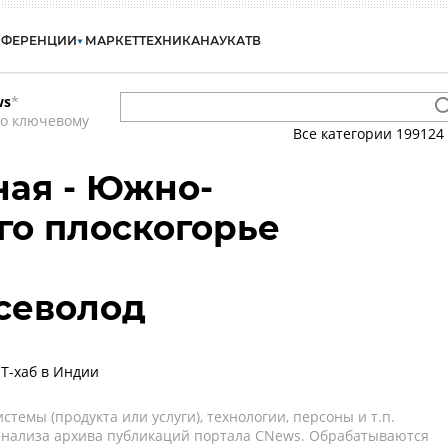
НФЕРЕНЦИИ
МАРКЕТ
ТЕХНИКА
НАУКА
ТВ
ws
*
по ключевому
Все категории
199124
ая - Южно-
о плоскогорье
севолод
ИТ-хаб в Индии
темы (продукта или услуги), технологии, персоны и т.п.
 анализа архива публикаций портала CNews. Обрабатываются