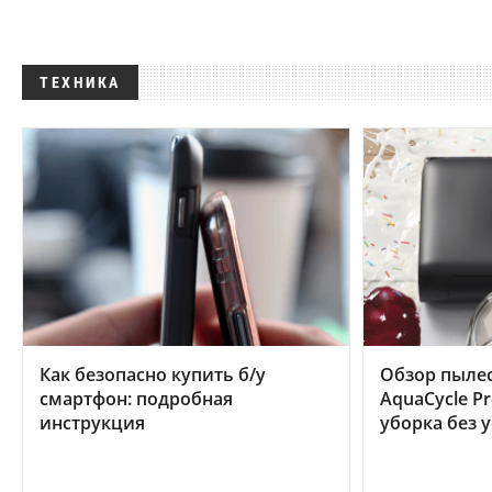
ТЕХНИКА
Как безопасно купить б/у
Обзор пылес
смартфон: подробная
AquaCycle Pr
инструкция
уборка без 