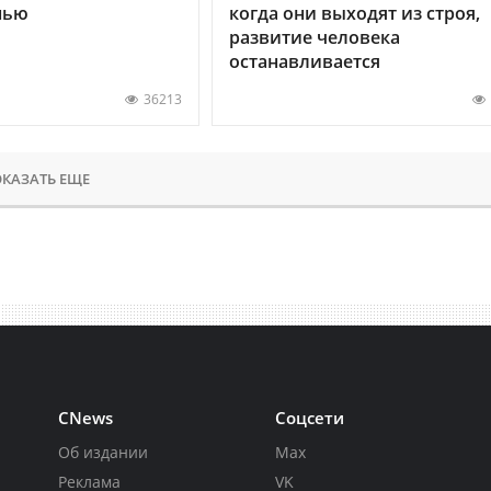
нью
когда они выходят из строя,
развитие человека
останавливается
36213
КАЗАТЬ ЕЩЕ
CNews
Соцсети
Об издании
Max
Реклама
VK