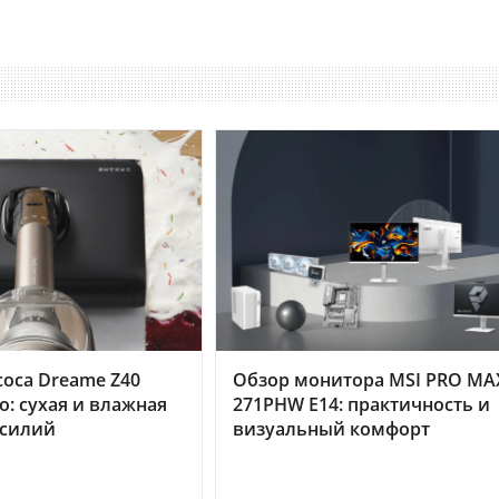
оса Dreame Z40
Обзор монитора MSI PRO MA
o: сухая и влажная
271PHW E14: практичность и
усилий
визуальный комфорт