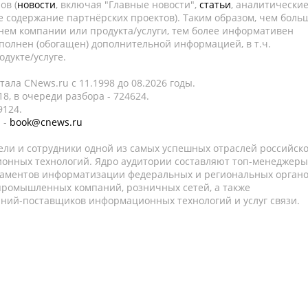
ов (
новости
, включая "Главные новости",
статьи
, аналитически
е содержание партнёрских проектов). Таким образом, чем боль
нем компании или продукта/услуги, тем более информативен
полнен (обогащен) дополнительной информацией, в т.ч.
дукте/услуге.
ала CNews.ru c 11.1998 до 08.2026 годы.
8, в очереди разбора - 724624.
9124.
 -
book@cnews.ru
ели и сотрудники одной из самых успешных отраслей российск
онных технологий. Ядро аудитории составляют топ-менеджеры
таментов информатизации федеральных и региональных орган
 промышленных компаний, розничных сетей, а также
аний-поставщиков информационных технологий и услуг связи.