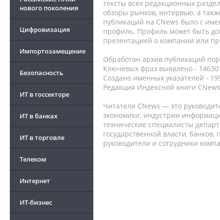
тексты всех редакционных раздел
нового поколения
обзоры рынков, интервью, а такж
публикаций на CNews было с име
Цифровизация
профиль. Профиль может быть до
презентацией о компании или про
Импортозамещение
Обработан архив публикаций порт
Ключевых фраз выявлено - 146301
Безопасность
Создано именных указателей - 19
Редакция Индексной книги CNews
ИТ в госсекторе
Читатели CNews — это руководит
экономики: индустрии информаци
ИТ в банках
технические специалисты депар
государственной власти, банков,
ИТ в торговле
руководители и сотрудники комп
Телеком
Интернет
ИТ-бизнес