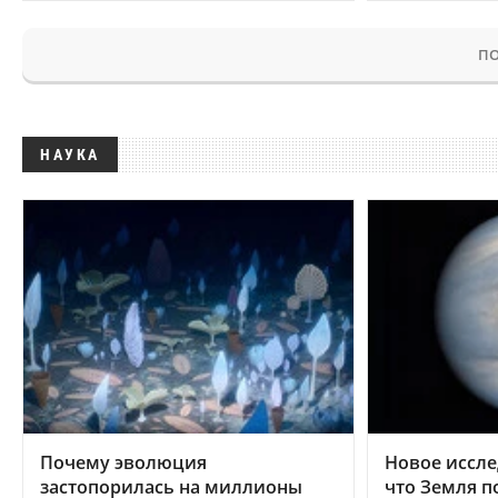
ПО
НАУКА
Почему эволюция
Новое иссле
застопорилась на миллионы
что Земля п