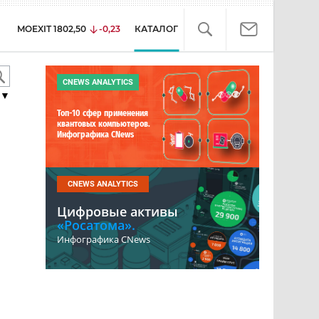
MOEXIT
1802,50
-0,23
КАТАЛОГ
CNEWS ANALYTICS
▼
Топ-10 сфер применения
квантовых компьютеров.
Инфографика CNews
CNEWS ANALYTICS
Цифровые активы
«Росатома».
Инфографика CNews