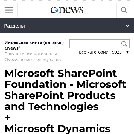
Разделы
Индексная книга (каталог)
CNews
*
Все категории
199231
▼
Получите все материалы
CNews по ключевому слову
Microsoft SharePoint
Foundation - Microsoft
SharePoint Products
and Technologies
+
Microsoft Dynamics