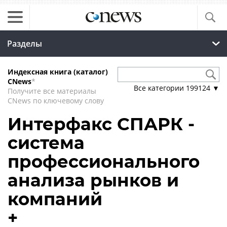
Разделы
Индексная книга (каталог)
CNews
*
Все категории
199124
▼
Получите все материалы
CNews по ключевому слову
Интерфакс СПАРК -
система
профессионального
анализа рынков и
компаний
+