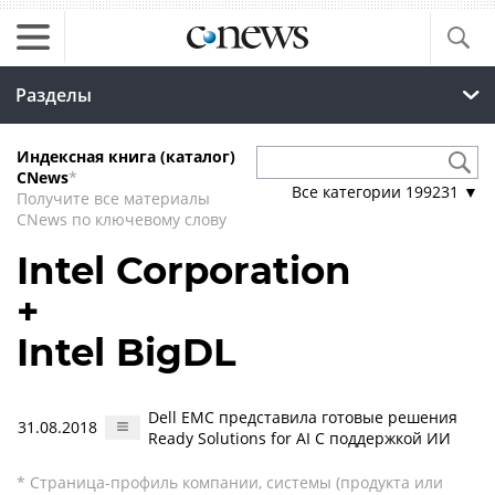
Разделы
Индексная книга (каталог)
CNews
*
Все категории
199231
▼
Получите все материалы
CNews по ключевому слову
Intel Corporation
+
Intel BigDL
Dell EMC представила готовые решения
31.08.2018
Ready Solutions for AI С поддержкой ИИ
* Страница-профиль компании, системы (продукта или