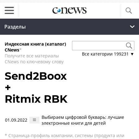
Разделы
Индексная книга (каталог)
CNews
*
Все категории
199231
▼
Получите все материалы
CNews по ключевому слову
Send2Boox
+
Ritmix RBK
Выбираем цифровой букварь: лучшие
01.09.2022
электронные книги для детей
* Страница-профиль компании, системы (продукта или