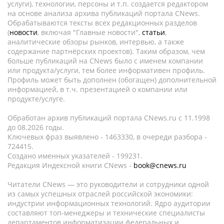
услуги), технологии, персоны и т.п. создается редактором
на основе анализа архива публикаций портала CNews.
Обрабатываются тексты всех редакционных разделов
(
новости
, включая "Главные новости",
статьи
,
аналитические обзоры рынков, интервью, а также
содержание партнёрских проектов). Таким образом, чем
больше публикаций на CNews было с именем компании
или продукта/услуги, тем более информативен профиль.
Профиль может быть дополнен (обогащен) дополнительной
информацией, в т.ч. презентацией о компании или
продукте/услуге.
Обработан архив публикаций портала CNews.ru c 11.1998
до 08.2026 годы.
Ключевых фраз выявлено - 1463330, в очереди разбора -
724415.
Создано именных указателей - 199231.
Редакция Индексной книги CNews -
book@cnews.ru
Читатели CNews — это руководители и сотрудники одной
из самых успешных отраслей российской экономики:
индустрии информационных технологий. Ядро аудитории
составляют топ-менеджеры и технические специалисты
департаментов информатизации федеральных и