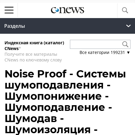
Разделы
Индексная книга (каталог)
CNews
*
Все категории
199231
▼
Получите все материалы
CNews по ключевому слову
Noise Proof - Системы
шумоподавления -
Шумопонижение -
Шумоподавление -
Шумодав -
Шумоизоляция -