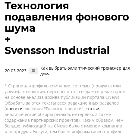
Технология
подавления фонового
шума
+
Svensson Industrial
Как выбрать эллиптический тренажер для
20.03.2023
дома
* Страница-профиль компании, системы (продукта или
услуги), технологии, персоны и т.п. создается редактором
на основе анализа архива публикаций портала CNews.
Обрабатываются тексты всех редакционных разделов
(
новости
, включая "Главные новости",
статьи
,
аналитические обзоры рынков, интервью, а также
содержание партнёрских проектов). Таким образом, чем
больше публикаций на CNews было с именем компании
или продукта/услуги, тем более информативен профиль.