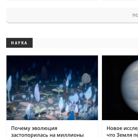
ПО
НАУКА
Почему эволюция
Новое иссле
застопорилась на миллионы
что Земля п