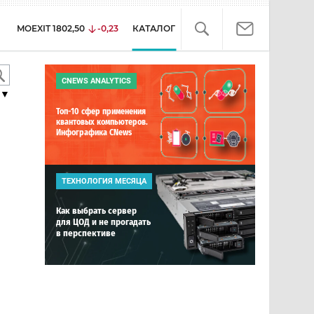
MOEXIT
1802,50
-0,23
КАТАЛОГ
CNEWS ANALYTICS
▼
Топ-10 сфер применения
квантовых компьютеров.
Инфографика CNews
ТЕХНОЛОГИЯ МЕСЯЦА
Как выбрать сервер
для ЦОД и не прогадать
в перспективе