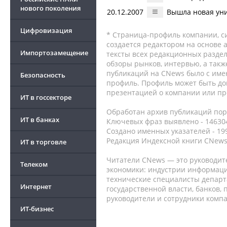
нового поколения
20.12.2007
Вышла новая уни
Цифровизация
* Страница-профиль компании, сис
создается редактором на основе
Импортозамещение
тексты всех редакционных раздел
обзоры рынков, интервью, а такж
публикаций на CNews было с име
Безопасность
профиль. Профиль может быть до
презентацией о компании или про
ИТ в госсекторе
Обработан архив публикаций порт
ИТ в банках
Ключевых фраз выявлено - 146304
Создано именных указателей - 19
Редакция Индексной книги CNews
ИТ в торговле
Читатели CNews — это руководит
Телеком
экономики: индустрии информаци
технические специалисты депар
Интернет
государственной власти, банков,
руководители и сотрудники комп
ИТ-бизнес