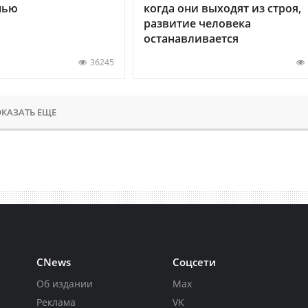
нью
когда они выходят из строя,
развитие человека
останавливается
36245
КАЗАТЬ ЕЩЕ
CNews
Соцсети
Об издании
Max
Реклама
VK