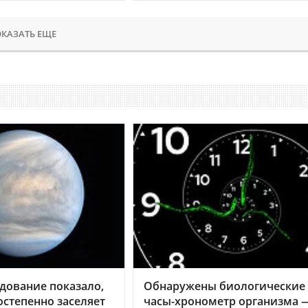
КАЗАТЬ ЕЩЕ
дование показало,
Обнаружены биологические
остепенно заселяет
часы-хронометр организма 