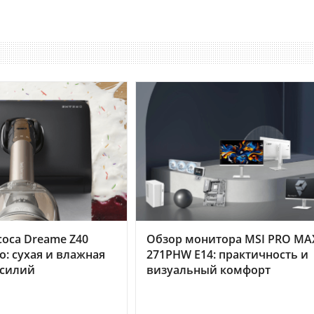
оса Dreame Z40
Обзор монитора MSI PRO MA
o: сухая и влажная
271PHW E14: практичность и
усилий
визуальный комфорт