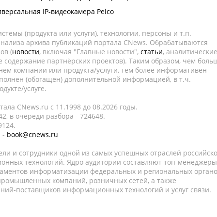
версальная IP-видеокамера Pelco
темы (продукта или услуги), технологии, персоны и т.п.
 анализа архива публикаций портала CNews. Обрабатываются
ов (
новости
, включая "Главные новости",
статьи
, аналитически
е содержание партнёрских проектов). Таким образом, чем боль
нем компании или продукта/услуги, тем более информативен
полнен (обогащен) дополнительной информацией, в т.ч.
дукте/услуге.
ала CNews.ru c 11.1998 до 08.2026 годы.
2, в очереди разбора - 724648.
9124.
 -
book@cnews.ru
ели и сотрудники одной из самых успешных отраслей российск
онных технологий. Ядро аудитории составляют топ-менеджеры
таментов информатизации федеральных и региональных орган
 промышленных компаний, розничных сетей, а также
аний-поставщиков информационных технологий и услуг связи.