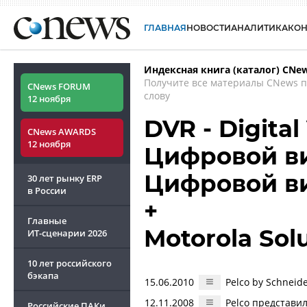
ГЛАВНАЯ
НОВОСТИ
АНАЛИТИКА
КО
Индексная книга (каталог) CNe
Получите все материалы CNews 
CNews FORUM
слову
12 ноября
DVR - Digital
CNews AWARDS
12 ноября
Цифровой в
Цифровой в
30 лет рынку ERP
в России
+
Главные
Motorola Sol
ИТ-сценарии
2026
10 лет российского
бэкапа
15.06.2010
Pelco by Schneid
12.11.2008
Pelco представи
Российские ПАКи