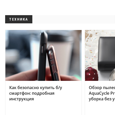
ТЕХНИКА
Как безопасно купить б/у
Обзор пылес
смартфон: подробная
AquaCycle Pr
инструкция
уборка без 