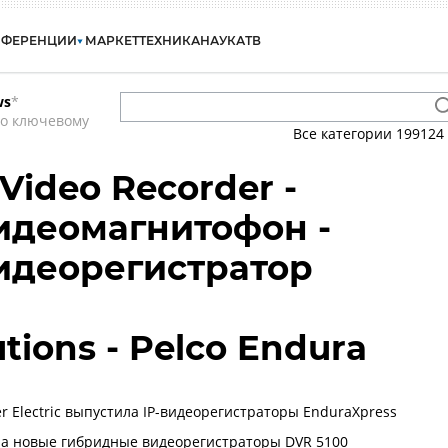
НФЕРЕНЦИИ
МАРКЕТ
ТЕХНИКА
НАУКА
ТВ
ws
*
по ключевому
Все категории
199124
 Video Recorder -
идеомагнитофон -
идеорегистратор
utions - Pelco Endura
er Electric выпустила IP-видеорегистраторы EnduraXpress
ла новые гибридные видеорегистраторы DVR 5100