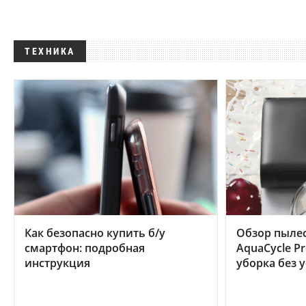
ТЕХНИКА
Как безопасно купить б/у
Обзор пылес
смартфон: подробная
AquaCycle Pr
инструкция
уборка без 