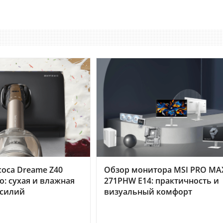
оса Dreame Z40
Обзор монитора MSI PRO MA
o: сухая и влажная
271PHW E14: практичность и
усилий
визуальный комфорт