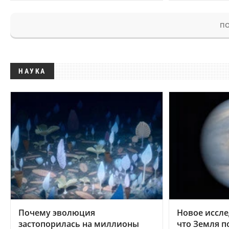
ПО
НАУКА
Почему эволюция
Новое иссле
застопорилась на миллионы
что Земля п