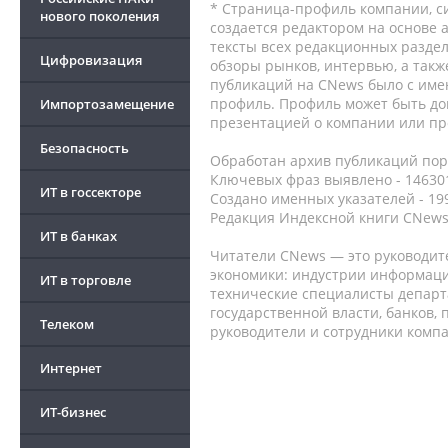
* Страница-профиль компании, сис
нового поколения
создается редактором на основе
тексты всех редакционных раздел
Цифровизация
обзоры рынков, интервью, а такж
публикаций на CNews было с име
профиль. Профиль может быть до
Импортозамещение
презентацией о компании или про
Безопасность
Обработан архив публикаций порт
Ключевых фраз выявлено - 146301
ИТ в госсекторе
Создано именных указателей - 19
Редакция Индексной книги CNews
ИТ в банках
Читатели CNews — это руководит
экономики: индустрии информаци
ИТ в торговле
технические специалисты депар
государственной власти, банков,
Телеком
руководители и сотрудники комп
Интернет
ИТ-бизнес