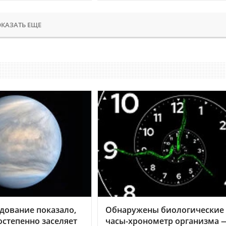
КАЗАТЬ ЕЩЕ
дование показало,
Обнаружены биологические
остепенно заселяет
часы-хронометр организма 