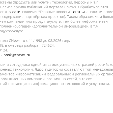
темы (продукта или услуги), технологии, персоны и т.п.
 анализа архива публикаций портала CNews. Обрабатываются
ов (
новости
, включая "Главные новости",
статьи
, аналитически
е содержание партнёрских проектов). Таким образом, чем боль
нем компании или продукта/услуги, тем более информативен
полнен (обогащен) дополнительной информацией, в т.ч.
дукте/услуге.
ала CNews.ru c 11.1998 до 08.2026 годы.
8, в очереди разбора - 724624.
9124.
 -
book@cnews.ru
ели и сотрудники одной из самых успешных отраслей российск
онных технологий. Ядро аудитории составляют топ-менеджеры
таментов информатизации федеральных и региональных орган
 промышленных компаний, розничных сетей, а также
аний-поставщиков информационных технологий и услуг связи.