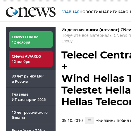
ГЛАВНАЯ
НОВОСТИ
АНАЛИТИКА
КО
Индексная книга (каталог) CNe
Получите все материалы CNews 
CNews FORUM
слову
12 ноября
Telecel Centr
CNews AWARDS
12 ноября
+
Wind Hellas 
30 лет рынку ERP
в России
Telestet Hella
Главные
Hellas Telec
ИТ-сценарии
2026
10 лет российского
бэкапа
05.10.2010
«Билайн» побил 
Российские ПАКи