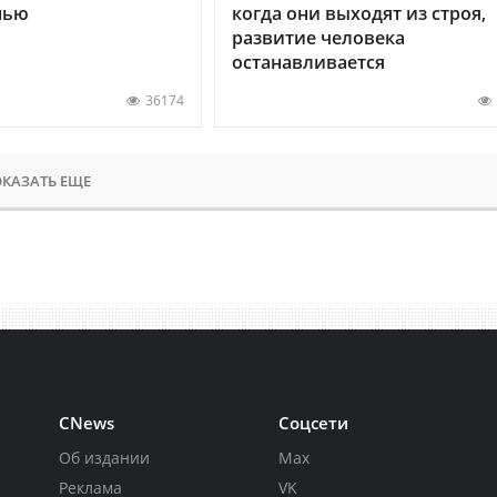
нью
когда они выходят из строя,
развитие человека
останавливается
36174
КАЗАТЬ ЕЩЕ
CNews
Соцсети
Об издании
Max
Реклама
VK