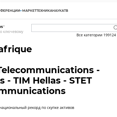
НФЕРЕНЦИИ
МАРКЕТ
ТЕХНИКА
НАУКА
ТВ
ws
*
по ключевому
Все категории
199124
afrique
Telecommunications -
s - TIM Hellas - STET
ommunications
национальный рекорд по скупке активов