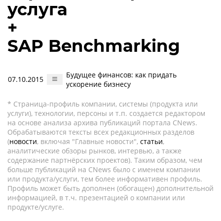
услуга
+
SAP Benchmarking
Будущее финансов: как придать
07.10.2015
ускорение бизнесу
* Страница-профиль компании, системы (продукта или
услуги), технологии, персоны и т.п. создается редактором
на основе анализа архива публикаций портала CNews.
Обрабатываются тексты всех редакционных разделов
(
новости
, включая "Главные новости",
статьи
,
аналитические обзоры рынков, интервью, а также
содержание партнёрских проектов). Таким образом, чем
больше публикаций на CNews было с именем компании
или продукта/услуги, тем более информативен профиль.
Профиль может быть дополнен (обогащен) дополнительной
информацией, в т.ч. презентацией о компании или
продукте/услуге.