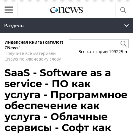
Разделы
Индексная книга (каталог)
CNews
*
Все категории
199225
▼
Получите все материалы
CNews по ключевому слову
SaaS - Software as a
service - ПО как
услуга - Программное
обеспечение как
услуга - Облачные
сервисы - Софт как