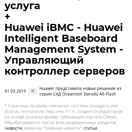
услуга
+
Huawei iBMC - Huawei
Intelligent Baseboard
Management System -
Управляющий
контроллер серверов
Huawei представила новые решения из
01.03.2019
серии СХД Oceanstor Dorado All-Flash
* Страница-профиль компании, системы (продукта или
услуги), технологии, персоны и т.п. создается редактором
на основе анализа архива публикаций портала CNews.
Обрабатываются тексты всех редакционных разделов
(
новости
, включая "Главные новости",
статьи
,