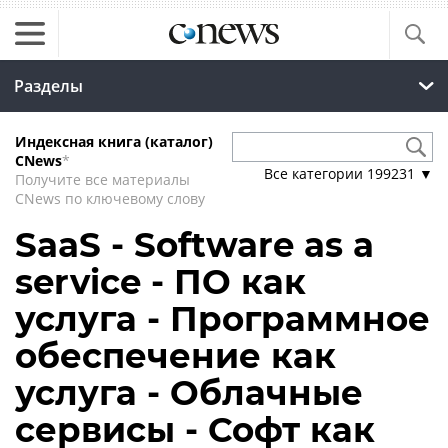
Разделы
Индексная книга (каталог)
CNews
*
Все категории
199231
▼
Получите все материалы
CNews по ключевому слову
SaaS - Software as a
service - ПО как
услуга - Программное
обеспечение как
услуга - Облачные
сервисы - Софт как