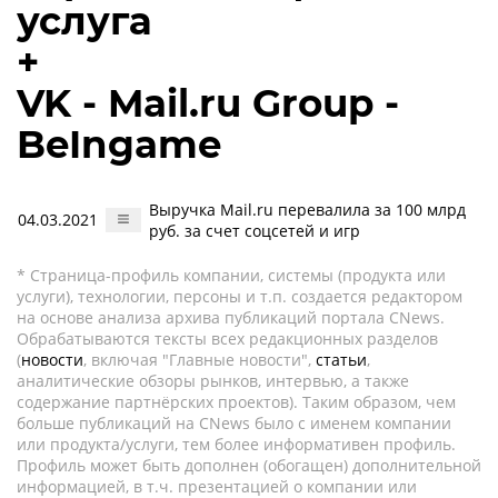
услуга
+
VK - Mail.ru Group -
BeIngame
Выручка Mail.ru перевалила за 100 млрд
04.03.2021
руб. за счет соцсетей и игр
* Страница-профиль компании, системы (продукта или
услуги), технологии, персоны и т.п. создается редактором
на основе анализа архива публикаций портала CNews.
Обрабатываются тексты всех редакционных разделов
(
новости
, включая "Главные новости",
статьи
,
аналитические обзоры рынков, интервью, а также
содержание партнёрских проектов). Таким образом, чем
больше публикаций на CNews было с именем компании
или продукта/услуги, тем более информативен профиль.
Профиль может быть дополнен (обогащен) дополнительной
информацией, в т.ч. презентацией о компании или