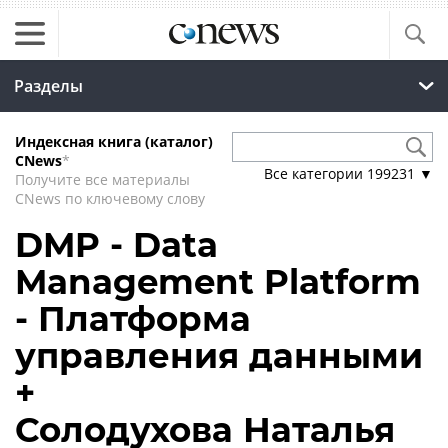
Разделы
Индексная книга (каталог)
CNews
*
Все категории
199231
▼
Получите все материалы
CNews по ключевому слову
DMP - Data
Management Platform
- Платформа
управления данными
+
Солодухова Наталья