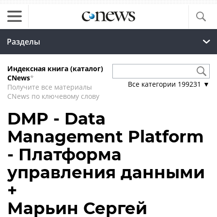
Разделы
Индексная книга (каталог)
CNews
*
Все категории
199231
▼
Получите все материалы
CNews по ключевому слову
DMP - Data
Management Platform
- Платформа
управления данными
+
Марьин Сергей